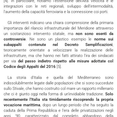
[4]. In particolare, notiamo l'estensione dell'Alta Velocità e le
integrazioni con le reti regionali, sviluppo dell'intermodalità,
l'aumento della capacità ferroviaria e la connessione coi porti.
Gli interventi indicano una chiara comprensione della primaria
importanza del rilancio infrastrutturale del Meridione attraverso
un sostanzioso intervento statale, ma
non sono esenti da
controversie
. Ne sono un plastico esempio le
norme sui
subappalti contenute nel Decreto Semplificazioni
,
teoricamente orientate a velocizzare la realizzazione delle
infrastrutture, ma che hanno nei fatti attirato l’ira dei sindacati
per via
del passo indietro rispetto alle misure adottate col
Codice degli Appalti del 2016
[5].
La storia d’Italia e quella del Mediterraneo sono
indissolubilmente legate dalle popolazioni che si sono succedute
sullo Stivale, che hanno costruito col mare un rapporto millenario
che ci è giunto oggi nella forma di un’invidiabile tradizione.
Solo
recentemente l’Italia sta timidamente riscoprendo la propria
vocazione marittima
, dopo un lungo periodo che ha seguito la
caduta della Prima Repubblica e l’era delle privatizzazioni negli
anni ’90, caratterizzato dal completo abbandono della