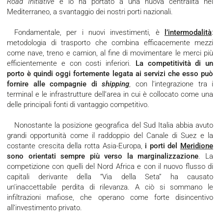
Road Initiative
e lo ha portato a una nuova centralità nel
Mediterraneo, a svantaggio dei nostri porti nazionali.
Fondamentale, per i nuovi investimenti, è
l’intermodalità
:
metodologia di trasporto che combina efficacemente mezzi
come nave, treno e camion, al fine di movimentare le merci più
efficientemente e con costi inferiori.
La competitività di un
porto è quindi oggi fortemente legata ai servizi che esso può
fornire alle compagnie di
shipping
, con l’integrazione tra i
terminal e le infrastrutture dell’area in cui è collocato come una
delle principali fonti di vantaggio competitivo.
Nonostante la posizione geografica del Sud Italia abbia avuto
grandi opportunità come il raddoppio del Canale di Suez e la
costante crescita della rotta Asia-Europa,
i porti del
Meridione
sono orientati sempre più verso la marginalizzazione
. La
competizione con quelli del Nord Africa e con il nuovo flusso di
capitali derivante della “Via della Seta” ha causato
un’inaccettabile perdita di rilevanza. A ciò si sommano le
infiltrazioni mafiose, che operano come forte disincentivo
all’investimento privato.