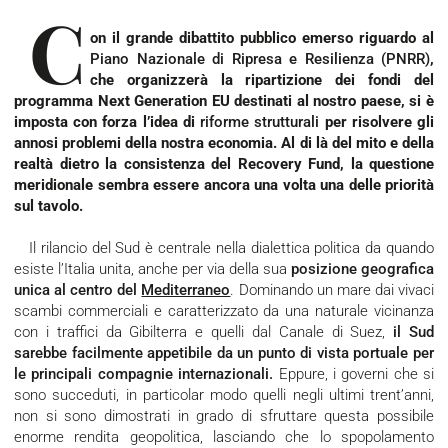
C
on il grande dibattito pubblico emerso riguardo al
Piano Nazionale di Ripresa e Resilienza (PNRR)
,
che organizzerà la ripartizione dei fondi del
programma Next Generation EU destinati al nostro paese, si è
imposta con forza l’idea di
riforme strutturali
per risolvere gli
annosi problemi della nostra economia. Al di là del mito e della
realtà dietro la consistenza del Recovery Fund, la questione
meridionale sembra essere ancora una volta una delle priorità
sul tavolo.
Il rilancio del Sud è centrale nella dialettica politica da quando
esiste l’Italia unita, anche per via della sua
posizione geografica
unica al centro del
Mediterraneo
. Dominando un mare dai vivaci
scambi commerciali e caratterizzato da una naturale vicinanza
con i traffici da Gibilterra e quelli dal Canale di Suez,
il Sud
sarebbe facilmente appetibile da un punto di vista portuale per
le principali compagnie internazionali.
Eppure, i governi che si
sono succeduti, in particolar modo quelli negli ultimi trent’anni,
non si sono dimostrati in grado di sfruttare questa possibile
enorme rendita geopolitica, lasciando che lo spopolamento