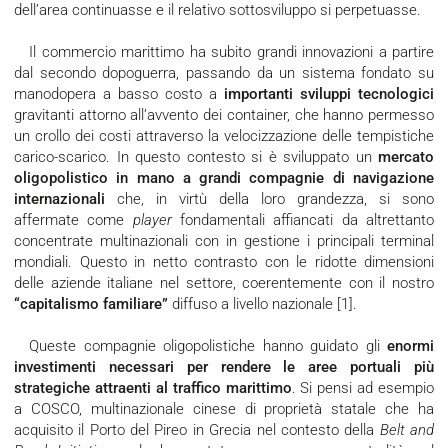
dell’area continuasse e il relativo sottosviluppo si perpetuasse.
Il commercio marittimo ha subito grandi innovazioni a partire
dal secondo dopoguerra, passando da un sistema fondato su
manodopera a basso costo a
importanti sviluppi tecnologici
gravitanti attorno all’avvento dei container, che hanno permesso
un crollo dei costi attraverso la velocizzazione delle tempistiche
carico-scarico. In questo contesto si è sviluppato un
mercato
oligopolistico in mano a grandi compagnie di navigazione
internazionali
che, in virtù della loro grandezza, si sono
affermate come
player
fondamentali affiancati da altrettanto
concentrate multinazionali con in gestione i principali terminal
mondiali. Questo in netto contrasto con le ridotte dimensioni
delle aziende italiane nel settore, coerentemente con il nostro
“capitalismo familiare”
diffuso a livello nazionale [1].
Queste compagnie oligopolistiche hanno guidato gli
enormi
investimenti necessari per rendere le aree portuali più
strategiche attraenti al traffico marittimo
. Si pensi ad esempio
a COSCO, multinazionale cinese di proprietà statale che ha
acquisito il Porto del Pireo in Grecia nel contesto della
Belt and