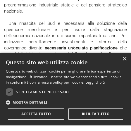
programmazione industriale statale e del pensiero strategico
nazionale.
Una rinascita del Sud è necessaria alla soluzione della
questione meridionale e per uscire dalla stagnazione
dell’economia nazionale in cui siamo impantanati da anni. Per
indirizzare correttamente investimenti e riforme della
governance diventa
necessaria
un’oculata pianificazione
che
superi i limiti inutilmente imposti dalle spinte regionaliste, con
×
una seria lotta alla criminalità organizzata, con un rilancio della
Questo sito web utilizza cookie
martoriata pubblica amministrazione al fine di ringiovanire la
Questo sito web utilizza i cookie per migliorare la tua esperienza di
macchina statale, ma
senza scaricare sui lavoratori il costo
navigazione. Utilizzando il nostro sito web acconsenti a tutti i cookie
delle riforme
. Il tutto per il sacrosanto obiettivo di
proteggere e
in conformità con la nostra policy per i cookie.
Leggi di più
valorizzare a ogni costo i nostri asset strategici
e dimostrare
al mondo che l’Italia non è destinata a essere periferia.
STRETTAMENTE NECESSARI
MOSTRA DETTAGLI
ACCETTA TUTTO
RIFIUTA TUTTO
Riferimenti
[1] Censis, Federazione del Mare. "50 anni di economia