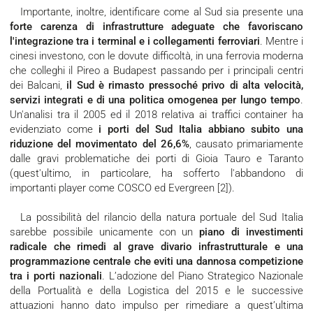
Importante, inoltre, identificare come al Sud sia presente una
forte carenza di infrastrutture
adeguate che favoriscano
l'integrazione tra i terminal e i collegamenti ferroviari
. Mentre i
cinesi investono, con le dovute difficoltà, in una ferrovia moderna
che colleghi il Pireo a Budapest passando per i principali centri
dei Balcani,
il Sud è rimasto pressoché privo di alta velocità,
servizi integrati e di una politica omogenea per lungo tempo
.
Un'analisi tra il 2005 ed il 2018 relativa ai traffici container ha
evidenziato come
i porti del Sud Italia abbiano subito una
riduzione del movimentato del 26,6%
, causato primariamente
dalle gravi problematiche dei porti di Gioia Tauro e Taranto
(quest'ultimo, in particolare, ha sofferto l'abbandono di
importanti player come COSCO ed Evergreen [2]).
La possibilità del rilancio della natura portuale del Sud Italia
sarebbe possibile unicamente con un
piano di investimenti
radicale che rimedi al grave divario infrastrutturale e una
programmazione centrale che eviti una dannosa competizione
tra i porti nazionali
. L’adozione del Piano Strategico Nazionale
della Portualità e della Logistica del 2015 e le successive
attuazioni hanno dato impulso per rimediare a quest’ultima