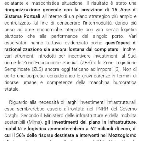
eclatante e masochistica situazione. Il risultato è stato una
riorganizzazione generale con la creazione di 15 Aree di
Sistema Portuali
all’interno di un piano strategico più ampio e
centralizzato, al fine di consacrare l’intermodalità, dando più
peso ad aree economiche integrate con vari servizi logistici
piuttosto che alla performance del singolo porto. Vari
osservatori hanno tuttavia evidenziato come
quest’opera di
razionalizzazione sia ancora lontana dal completarsi
. Inoltre,
vari strumenti introdotti per incentivare investimenti al Sud,
come le Zone Economiche Speciali (ZES) e le Zone Logistiche
Semplificate (ZLS) ancora oggi faticano ad imporsi [3]. Non di
certo una sorpresa, considerando le gravi carenze in termini di
risorse umane e competenze della macchina burocratica
statale.
Riguardo alla necessità di larghi investimenti infrastrutturali,
essa sembrerebbe essere affrontata nel PNRR del Governo
Draghi. Secondo il Ministero delle infrastrutture e della mobilità
sostenibili (Mims),
gli investimenti del piano in infrastrutture,
mobilità e logistica ammonterebbero a 62 miliardi di euro, di
cui il 56% delle risorse destinata a interventi nel Mezzogiorno