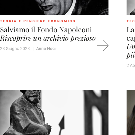
TEORIA E PENSIERO ECONOMICO
TEO
Salviamo il Fondo Napoleoni
La
Riscoprire un archivio prezioso
ca
Un
28 Giugno 2023 |
Anna Noci
pi
2 Ap