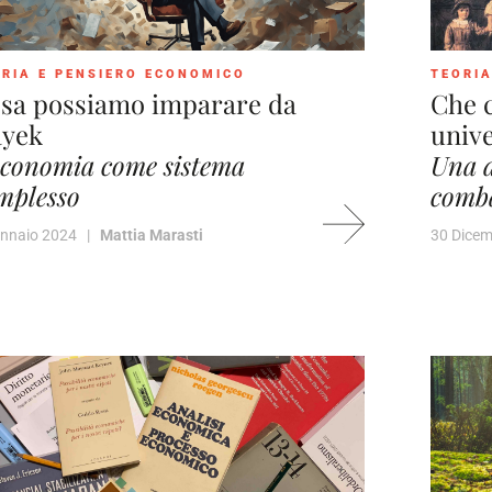
RIA E PENSIERO ECONOMICO
TEORIA
sa possiamo imparare da
Che c
yek
unive
economia come sistema
Una d
mplesso
comba
ennaio 2024 |
Mattia Marasti
30 Dice