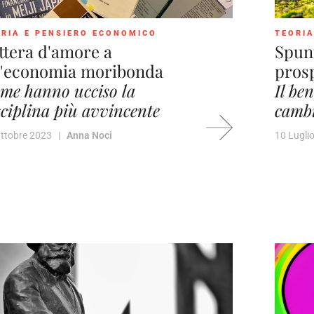
RIA E PENSIERO ECONOMICO
TEORIA
ttera d'amore a
Spun
'economia moribonda
prosp
me hanno ucciso la
Il be
sciplina più avvincente
cambi
Ottobre 2023 |
Anna Noci
10 Lugl