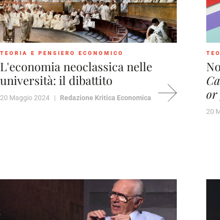
TEORIA E PENSIERO ECONOMICO
TEO
L'economia neoclassica nelle
No
università: il dibattito
Ca
or
20 Maggio 2024 |
Redazione Kritica Economica
20 