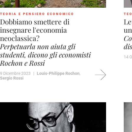
TEORIA E PENSIERO ECONOMICO
TEO
Dobbiamo smettere di
Le
insegnare l'economia
un
neoclassica?
Co
Perpetuarla non aiuta gli
di
studenti, dicono gli economisti
14 
Rochon e Rossi
9 Dicembre 2023 |
Louis-Philippe Rochon
,
Sergio Rossi