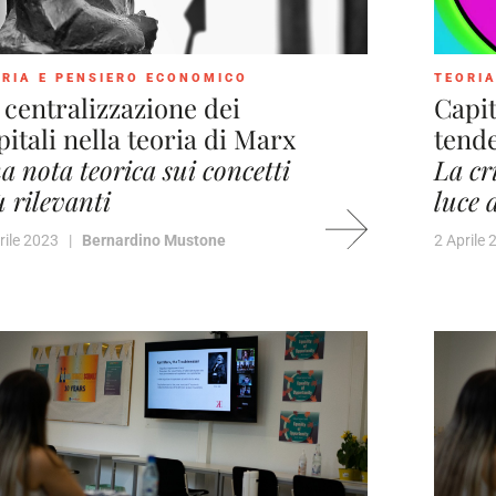
RIA E PENSIERO ECONOMICO
TEORIA
 centralizzazione dei
Capit
pitali nella teoria di Marx
tende
a nota teorica sui concetti
La cr
ù rilevanti
luce 
rile 2023 |
Bernardino Mustone
2 Aprile