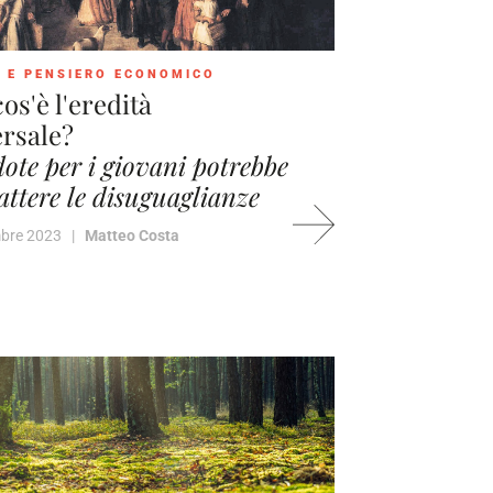
 E PENSIERO ECONOMICO
os'è l'eredità
rsale?
ote per i giovani potrebbe
ttere le disuguaglianze
mbre 2023 |
Matteo Costa