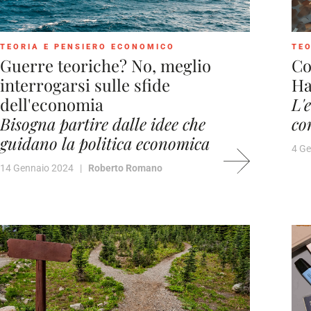
TEORIA E PENSIERO ECONOMICO
TEO
Guerre teoriche? No, meglio
Co
interrogarsi sulle sfide
Ha
dell'economia
L'
Bisogna partire dalle idee che
co
guidano la politica economica
4 G
14 Gennaio 2024 |
Roberto Romano