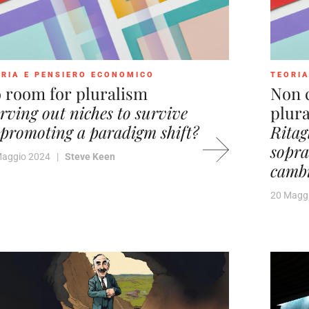
RIA E PENSIERO ECONOMICO
TEORIA
 room for pluralism
Non c
rving out niches to survive
plur
 promoting a paradigm shift?
Ritag
sopra
Maggio 2024 |
Steve Keen
cambi
20 Magg