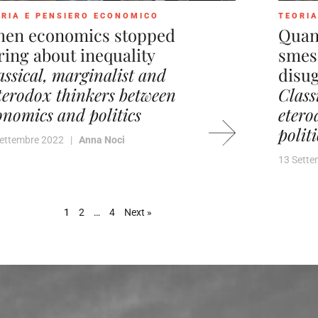
RIA E PENSIERO ECONOMICO
TEORIA
en economics stopped
Quan
ring about inequality
smess
assical, marginalist and
disu
terodox thinkers between
Class
onomics and politics
etero
polit
Settembre 2022 |
Anna Noci
13 Sett
1
2
…
4
Next »