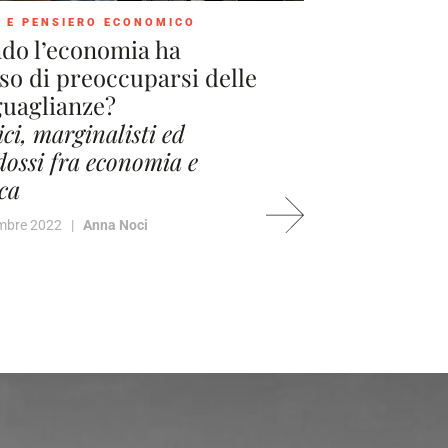
 E PENSIERO ECONOMICO
do l’economia ha
o di preoccuparsi delle
guaglianze?
ici, marginalisti ed
dossi fra economia e
ica
embre 2022 |
Anna Noci