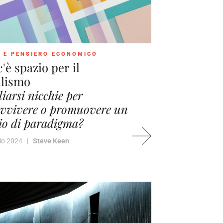
 E PENSIERO ECONOMICO
'è spazio per il
alismo
liarsi nicchie per
vvivere o promuovere un
o di paradigma?
io 2024 |
Steve Keen