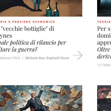
RIA E PENSIERO ECONOMICO
TEORIA
 "vecchie bottiglie" di
Per s
ynes
domi
ale politica di rilancio per
appro
itare la guerra?
Oltre
deriv
Febbraio 2024 |
Michele Bee
,
Raphaël Fèvre
12 Febb