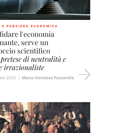
 E PENSIERO ECONOMICO
fidare l'economia
nante, serve un
ccio scientifico
 pretese di neutralità e
e irrazionaliste
raio 2024 |
Marco Veronese Passarella