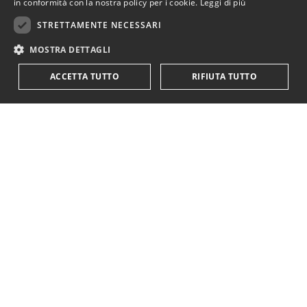
in conformità con la nostra policy per i cookie.
Leggi di più
STRETTAMENTE NECESSARI
MOSTRA DETTAGLI
ACCETTA TUTTO
RIFIUTA TUTTO
KriticaEconomica
è completamente indipendente
ed autofinanziata.
Sostienici con una donazione.
Paypal
Codice IBAN:
IT18Y0501803200000016759425