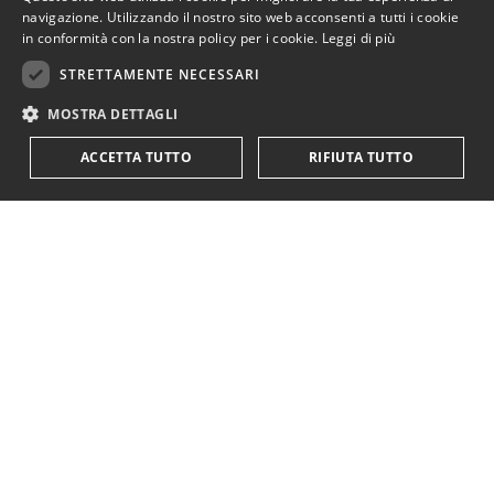
navigazione. Utilizzando il nostro sito web acconsenti a tutti i cookie
in conformità con la nostra policy per i cookie.
Leggi di più
STRETTAMENTE NECESSARI
MOSTRA DETTAGLI
ACCETTA TUTTO
RIFIUTA TUTTO
Rimani in contatto.
Iscriviti alla newsletter!