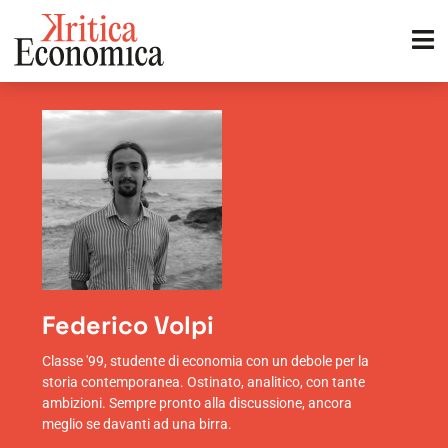
Federico Volpi
Classe '99, studente di economia con un debole per la
storia contemporanea. Ostinato, analitico, con tante
ambizioni. Sempre pronto alla discussione, ancora
meglio se davanti ad una birra.