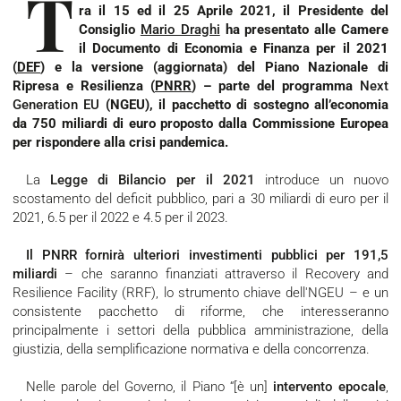
T
ra il 15 ed il 25 Aprile 2021, il Presidente del
Consiglio
Mario Draghi
ha presentato alle Camere
il Documento di Economia e Finanza per il 2021
(
DEF
) e la versione (aggiornata) del Piano Nazionale di
Ripresa e Resilienza (
PNRR
) – parte del programma
Next
Generation EU
(NGEU), il pacchetto di sostegno all’economia
da 750 miliardi di euro proposto dalla Commissione Europea
per rispondere alla crisi pandemica.
La
Legge di Bilancio per il 2021
introduce un nuovo
scostamento del deficit pubblico, pari a 30 miliardi di euro per il
2021, 6.5 per il 2022 e 4.5 per il 2023.
Il PNRR fornirà ulteriori investimenti pubblici per 191,5
miliardi
– che saranno finanziati attraverso il Recovery and
Resilience Facility (RRF), lo strumento chiave dell'NGEU – e un
consistente pacchetto di riforme, che interesseranno
principalmente i settori della pubblica amministrazione, della
giustizia, della semplificazione normativa e della concorrenza.
Nelle parole del Governo, il Piano “[è un]
intervento epocale
,