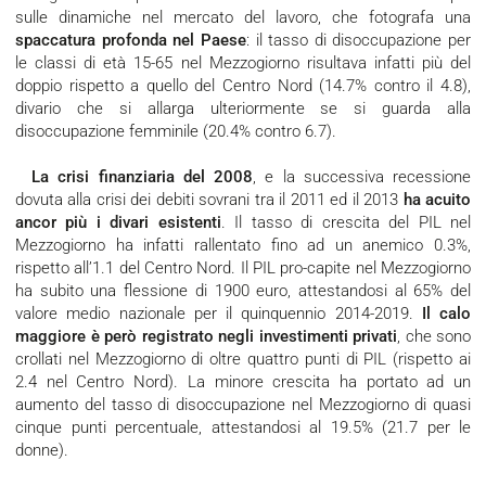
sulle dinamiche nel mercato del lavoro, che fotografa una
spaccatura profonda nel Paese
: il tasso di disoccupazione per
le classi di età 15-65 nel Mezzogiorno risultava infatti più del
doppio rispetto a quello del Centro Nord (14.7% contro il 4.8),
divario che si allarga ulteriormente se si guarda alla
disoccupazione femminile (20.4% contro 6.7).
La crisi finanziaria del 2008
, e la successiva recessione
dovuta alla crisi dei debiti sovrani tra il 2011 ed il 2013
ha acuito
ancor più i divari esistenti
. Il tasso di crescita del PIL nel
Mezzogiorno ha infatti rallentato fino ad un anemico 0.3%,
rispetto all’1.1 del Centro Nord. Il PIL pro-capite nel Mezzogiorno
ha subito una flessione di 1900 euro, attestandosi al 65% del
valore medio nazionale per il quinquennio 2014-2019.
Il calo
maggiore è però registrato negli investimenti privati
, che sono
crollati nel Mezzogiorno di oltre quattro punti di PIL (rispetto ai
2.4 nel Centro Nord). La minore crescita ha portato ad un
aumento del tasso di disoccupazione nel Mezzogiorno di quasi
cinque punti percentuale, attestandosi al 19.5% (21.7 per le
donne).