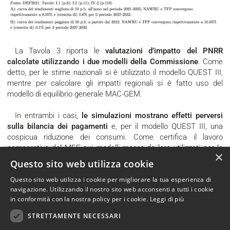
La Tavola 3 riporta le
valutazioni d’impatto del PNRR
calcolate utilizzando i due modelli della Commissione
. Come
detto, per le stime nazionali si è utilizzato il modello QUEST III,
mentre per calcolare gli impatti regionali si è fatto uso del
modello di equilibrio generale MAC-GEM.
In entrambi i casi,
le simulazioni mostrano effetti perversi
sulla bilancia dei pagamenti
e, per il modello QUEST III, una
cospicua riduzione dei consumi. Come certifica il lavoro
comparativo del MEF sui modelli macro da loro utilizzati per le
×
previsioni di medio periodo (cfr. Annichiarico
et al
., 2011),
nel
Questo sito web utilizza cookie
modello QUEST III un aumento della spesa pubblica porta ad
Questo sito web utilizza i cookie per migliorare la tua esperienza di
un calo
– immediato, marcato e permanente –
nei consumi
navigazione. Utilizzando il nostro sito web acconsenti a tutti i cookie
reali
, dovuto ad effetti di
crowding out
comuni a molti modelli
in conformità con la nostra policy per i cookie.
Leggi di più
DSGE (cfr. Cohen e Straub, 2005). Al contrario, quest’effetto si
comincia a presentare nel modello ITEM solo a tre anni dallo
STRETTAMENTE NECESSARI
shock, essendo questo un modello a trazione della domanda nel