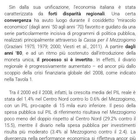
Sin dalla sua unificazione, l’economia italiana è stata
caratterizzata da
forti disparità regionali
. Una certa
convergenza
ha avuto luogo durante il cosiddetto "miracolo
economico" (dagli anni '50 agli anni '70) favorito e guidato da una
serie particolarmente incisiva di programmi di politica pubblica,
realizzati principalmente attraverso
la Cassa per il Mezzogiorno
(Graziani 1975; 1979; 2000; Viesti et al., 2011). A partire
dagli
anni '80
, e ad un ritmo più sostenuto dall'introduzione della
moneta unica,
il processo si è invertito
. In effetti, il divario
regionale è progressivamente aumentato – ed ancor più dallo
scoppio della crisi finanziaria globale del 2008, come indicato
nella Tavola 1.
Tra il 2000 ed il 2008, infatti, la crescita media del PIL reale è
stata del 1.4% nel Centro Nord contro lo 0.6% del Mezzogiorno,
con un PIL pro-capite di 15 mila euro inferiore. Il peso della
spesa pubblica sul PIL di riferimento risultava nel Mezzogiorno
poco meno del doppio rispetto al Centro Nord (29.2% contro il
15.5), mentre il divario nella spesa pubblica per investimenti
risulta più moderato (3.4% al Mezzogiorno contro il 2.4). La
divergenza nella performance economica si rifletteva ancor più