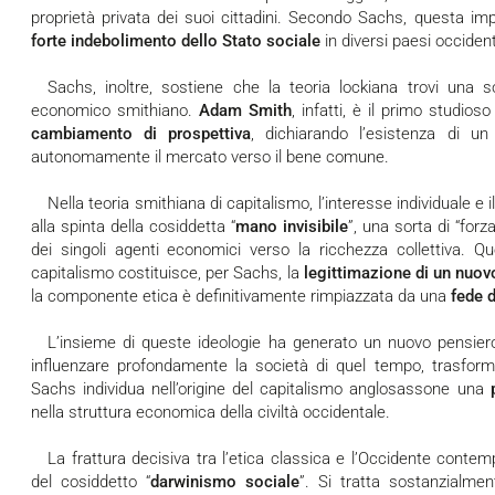
proprietà privata dei suoi cittadini. Secondo Sachs, questa imp
forte indebolimento dello Stato sociale
in diversi paesi occident
Sachs, inoltre, sostiene che la teoria lockiana trovi una sorta di radicalizzazione nel pensiero
economico smithiano.
Adam Smith
, infatti, è il primo studi
cambiamento di prospettiva
, dichiarando l’esistenza di u
autonomamente il mercato verso il bene comune.
Nella teoria smithiana di capitalismo, l’interesse individuale e il benessere sociale si allineano grazie
alla spinta della cosiddetta “
mano invisibile
”, una sorta di “forz
dei singoli agenti economici verso la ricchezza collettiva. Q
capitalismo costituisce, per Sachs, la
legittimazione di un nuo
la componente etica è definitivamente rimpiazzata da una
fede 
L’insieme di queste ideologie ha generato un nuovo pensiero economico che è stato in grado di
influenzare profondamente la società di quel tempo, trasform
Sachs individua nell’origine del capitalismo anglosassone una
nella struttura economica della civiltà occidentale.
La frattura decisiva tra l’etica classica e l’Occidente contemporaneo si ha, però, con la diffusione
del cosiddetto “
darwinismo sociale
”. Si tratta sostanzialme