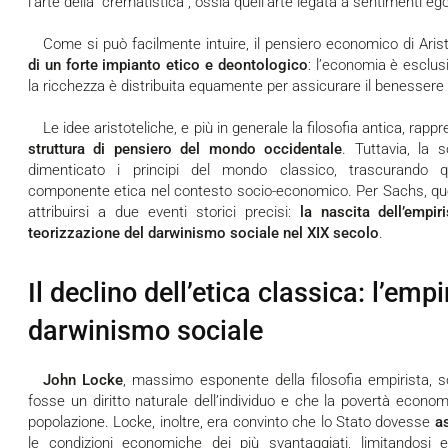
l’arte della “crematistica”, ossia quell’arte legata a sentimenti ego
Come si può facilmente intuire, il pensiero economico di Aris
di un forte impianto etico e deontologico
: l’economia è esclu
la ricchezza è distribuita equamente per assicurare il benessere de
Le idee aristoteliche, e più in generale la filosofia antica, rappr
struttura di pensiero del mondo occidentale
. Tuttavia, la
dimenticato i principi del mondo classico, trascurando q
componente etica nel contesto socio-economico. Per Sachs, q
attribuirsi a due eventi storici precisi:
la nascita dell’empi
teorizzazione del darwinismo sociale nel XIX secolo
.
Il declino dell’etica classica: l’emp
darwinismo sociale
John Locke
, massimo esponente della filosofia empirista, s
fosse un diritto naturale dell’individuo e che la povertà economi
popolazione. Locke, inoltre, era convinto che lo Stato dovesse
as
le condizioni economiche dei più svantaggiati, limitandosi e