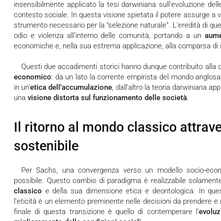
insensibilmente applicato la tesi darwiniana sull’evoluzione dell
contesto sociale. In questa visione spietata il potere assurge a 
strumento necessario per la “selezione naturale”. L’eredità di qu
odio e violenza all’interno delle comunità, portando a un
aume
economiche e, nella sua estrema applicazione, alla comparsa di 
Questi due accadimenti storici hanno dunque contribuito alla 
economico
: da un lato la corrente empirista del mondo anglosa
in un’
etica dell’accumulazione
, dall’altro la teoria darwiniana a
una
visione distorta sul funzionamento delle società
.
Il ritorno al mondo classico attrav
sostenibile
Per Sachs, una convergenza verso un modello socio-economico più inclusivo e sostenibile è
possibile. Questo cambio di paradigma è realizzabile solament
classico
e della sua dimensione etica e deontologica. In qu
l’eticità è un elemento preminente nelle decisioni da prendere e n
finale di questa transizione è quello di contemperare l’
evolu