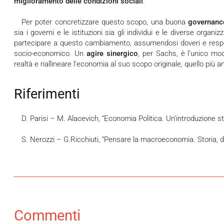
miglioramento delle condizioni sociali
.
Per poter concretizzare questo scopo, una buona
governanc
sia i governi e le istituzioni sia gli individui e le diverse organizz
partecipare a questo cambiamento, assumendosi doveri e respon
socio-economico. Un
agire sinergico
, per Sachs, è l’unico mo
realtà e riallineare l’economia al suo scopo originale, quello più a
Riferimenti
D. Parisi – M. Alacevich, “Economia Politica. Un’introduzione st
S. Nerozzi – G.Ricchiuti, “Pensare la macroeconomia. Storia, di
Commenti