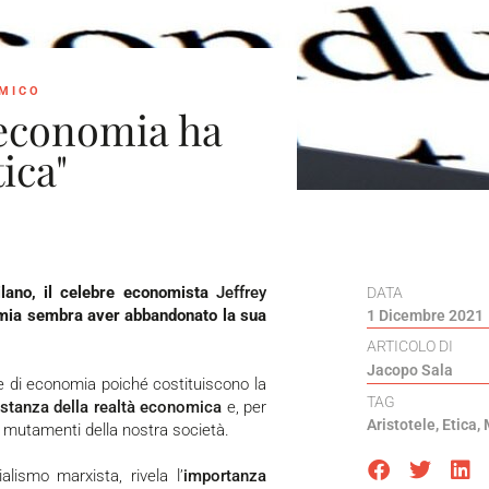
OMICO
’economia ha
ica"
Milano, il celebre economista
Jeffrey
DATA
nomia sembra aver abbandonato la sua
1 Dicembre 2021
ARTICOLO DI
Jacopo Sala
ne di economia poiché costituiscono la
TAG
stanza della realtà economica
e, per
Aristotele
,
Etica
,
 mutamenti della nostra società.
lismo marxista, rivela l’
importanza