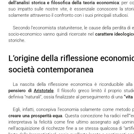
dell’analisi storica e filosofica della teoria economica
: per c
suo impatto sulle nostre vite, è essenziale conoscere la stor
solamente attraverso il confronto con i suoi principali studiosi.
Secondo l’economista statunitense, le cause della perdita di eticità attribuibile all’attuale paradigma
socio-economico vanno quindi ricercate nel
carattere ideologi
storiche.
L’origine della riflessione economic
società contemporanea
La nascita della riflessione economica è riconducibile alla 
pensiero di
Aristotele
. Il filosofo greco limitò il proprio stud
definiva “naturali”, ossia finalizzate al perseguimento di una
“vita
Egli, infatti, concepiva l’economia solamente come metodo
creare una prosperità equa
. Questa concezione ha radici nell’”e
interpretava la felicità come fine ultimo assegnato agli uomi
nell’acquisizione di ricchezze fine a se stessa qualcosa di “artifi