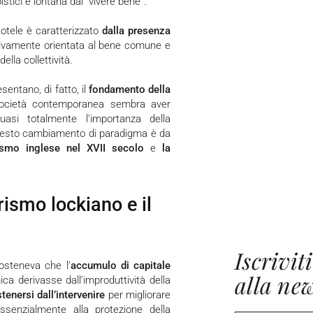
istici e lontana dal “vivere bene”.
totele è caratterizzato
dalla presenza
sivamente orientata al bene comune e
lla collettività.
esentano, di fatto, il
fondamento della
 società contemporanea sembra aver
uasi totalmente l’importanza della
uesto cambiamento di paradigma è da
rismo inglese nel XVII secolo
e
la
irismo lockiano e il
Iscriviti
osteneva che l’
accumulo di capitale
alla new
ca derivasse dall’improduttività della
tenersi dall’intervenire
per migliorare
ssenzialmente alla protezione della