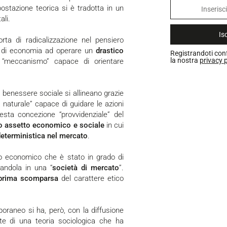
ostazione teorica si è tradotta in un
ali.
Isc
oso di economia ad operare un
drastico
Registrandoti con
la nostra
privacy p
n “meccanismo” capace di orientare
a naturale” capace di guidare le azioni
uesta concezione “provvidenziale” del
vo assetto economico e sociale
in cui
deterministica nel mercato
.
andola in una “
società di mercato
”.
prima scomparsa
del carattere etico
nte di una teoria sociologica che ha