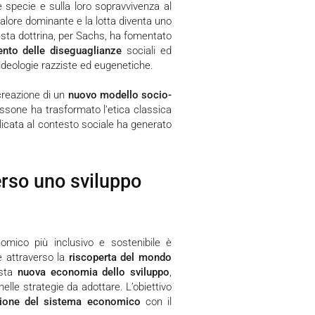
e specie e sulla loro sopravvivenza al
valore dominante e la lotta diventa uno
esta dottrina, per Sachs, ha fomentato
nto delle diseguaglianze
sociali ed
ideologie razziste ed eugenetiche.
creazione di un
nuovo modello socio-
ssone ha trasformato l’etica classica
pplicata al contesto sociale ha generato
erso uno sviluppo
e attraverso la
riscoperta del mondo
esta
nuova economia dello sviluppo
,
elle strategie da adottare. L’obiettivo
zione del sistema economico
con il