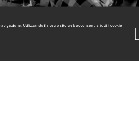
navigazione. Utilizzando il nostro sito web acconsenti a tutti i cookie
KriticaEconomica
ompletamente indipendente
ed autofinanziata.
stienici con una donazione.