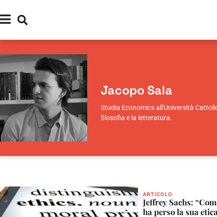
Jacopo Sala
Studia Economics all'Università Cattol
filosofia e la letteratura.
ARTICOLO
Jeffrey Sachs: “Com
ha perso la sua etic