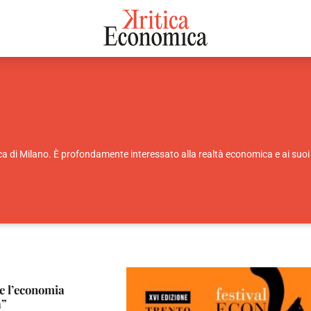
ica di Milano. È profondamente interessato alla realtà economica e ai su
e l’economia
a”