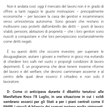
Non è andata così: oggi il mercato del lavoro non è in grado di
offrire a tanti ragazzi le giuste motivazioni – principalmente
economiche – per lasciare la casa dei genitori e incamminarsi
verso un’esistenza autonoma. Sono giovani che restano in
moltissimi casi protetti dall’ombrello dei diritti – posti di lavoro
stabili, pensioni, abitazioni di proprietà – che i loro genitori sono
riusciti a conquistare e che loro percepiscono sostanzialmente
come diritti negati.
È su questi diritti che occorre investire, per superare le
disuguaglianze, aiutare i giovani a mettersi in gioco ma evitando
di chiedere loro salti nel vuoto o proporgli condizioni di lavoro
deprimenti. È un programma che deve tenere insieme riforme
del lavoro e del welfare, che devono camminare assieme e al
centro delle quali deve esserci il cittadino e non solo il
lavoratore.
D: Come ci anticipava durante il dibattito tenutosi alle
Manifatture Knos l’8 Luglio, in una situazione in cui i soldi
sembrano esserci per gli Stati e per i piani centrali come il
PNRR, i vincoli di
bilancio
dei comuni restano molto stringenti.