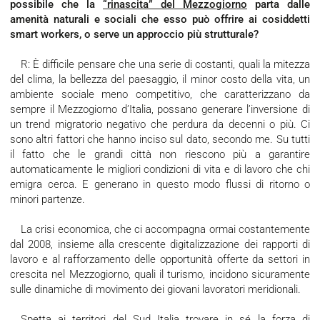
possibile che la
“rinascita” del Mezzogiorno
parta dalle
amenità naturali e sociali che esso può offrire ai cosiddetti
smart workers, o serve un approccio più strutturale?
R: È difficile pensare che una serie di costanti, quali la mitezza
del clima, la bellezza del paesaggio, il minor costo della vita, un
ambiente sociale meno competitivo, che caratterizzano da
sempre il Mezzogiorno d’Italia, possano generare l’inversione di
un trend migratorio negativo che perdura da decenni o più. Ci
sono altri fattori che hanno inciso sul dato, secondo me. Su tutti
il fatto che le grandi città non riescono più a garantire
automaticamente le migliori condizioni di vita e di lavoro che chi
emigra cerca. E generano in questo modo flussi di ritorno o
minori partenze.
La crisi economica, che ci accompagna ormai costantemente
dal 2008, insieme alla crescente digitalizzazione dei rapporti di
lavoro e al rafforzamento delle opportunità offerte da settori in
crescita nel Mezzogiorno, quali il turismo, incidono sicuramente
sulle dinamiche di movimento dei giovani lavoratori meridionali.
Spetta ai territori del Sud Italia trovare in sé la forza di