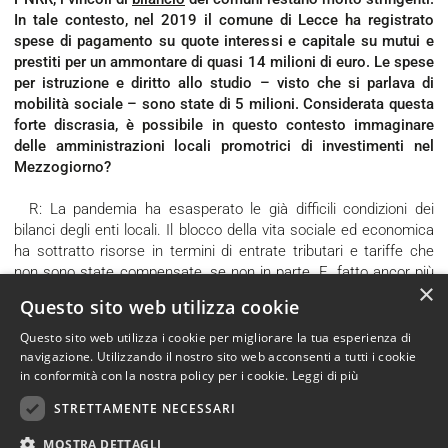
In tale contesto, nel 2019 il comune di Lecce ha registrato
spese di pagamento su quote interessi e capitale su mutui e
prestiti per un ammontare di quasi 14 milioni di euro. Le spese
per istruzione e diritto allo studio – visto che si parlava di
mobilità sociale – sono state di 5 milioni. Considerata questa
forte discrasia, è possibile in questo contesto immaginare
delle amministrazioni locali promotrici di investimenti nel
Mezzogiorno?
R: La pandemia ha esasperato le già difficili condizioni dei
bilanci degli enti locali. Il blocco della vita sociale ed economica
ha sottratto risorse in termini di entrate tributari e tariffe che
non sono state compensate, se non in parte. E, fatto ancor più
×
grave, agli enti locali non è stata accordata la possibilità di agire
Questo sito web utilizza cookie
in deroga al Patto di stabilità. Ci troviamo, in un contesto nel
quale i bisogni e la richiesta di servizi pubblici sono cresciuti, a
Questo sito web utilizza i cookie per migliorare la tua esperienza di
dover garantire di più con meno risorse.
navigazione. Utilizzando il nostro sito web acconsenti a tutti i cookie
in conformità con la nostra policy per i cookie.
Leggi di più
Nel caso del Comune di Lecce, ente in procedura di riequilibrio
STRETTAMENTE NECESSARI
pluriennale, con la spesa corrente in massima parte
contrattualizzata, i margini per il finanziamento di politiche che
MOSTRA DETTAGLI