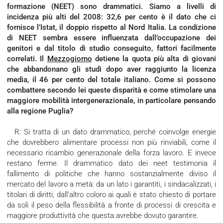
formazione (NEET) sono drammatici. Siamo a livelli di
incidenza più alti del 2008: 32,6 per cento è il dato che ci
fornisce l’Istat, il doppio rispetto al Nord Italia. La condizione
di NEET sembra essere influenzata dall’occupazione dei
genitori e dal titolo di studio conseguito, fattori facilmente
correlati. Il
Mezzogiorno
detiene la quota più alta di giovani
che abbandonano gli studi dopo aver raggiunto la licenza
media, il 46 per cento del totale italiano. Come si possono
combattere secondo lei queste disparità e come stimolare una
maggiore mobilità intergenerazionale, in particolare pensando
alla regione Puglia?
R: Si tratta di un dato drammatico, perché coinvolge energie
che dovrebbero alimentare processi non più rinviabili, come il
necessario ricambio generazionale della forza lavoro. E invece
restano ferme. Il drammatico dato dei neet testimonia il
fallimento di politiche che hanno sostanzialmente diviso il
mercato del lavoro a metà: da un lato i garantiti, i sindacalizzati, i
titolari di diritti, dall’altro coloro ai quali è stato chiesto di portare
da soli il peso della flessibilità a fronte di processi di crescita e
maggiore produttività che questa avrebbe dovuto garantire.