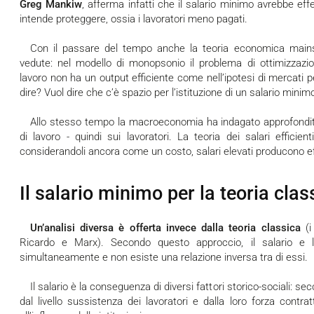
Greg Mankiw
, afferma infatti che il salario minimo avrebbe eff
intende proteggere, ossia i lavoratori meno pagati.
Con il passare del tempo anche la teoria economica mainstream ha, in parte, ampliato le sue
vedute: nel modello di monopsonio il problema di ottimizzazi
lavoro non ha un output efficiente come nell’ipotesi di mercati 
dire? Vuol dire che c’è spazio per l’istituzione di un salario minimo 
Allo stesso tempo la macroeconomia ha indagato approfonditamente l’effetto dei salari sull’offerta
di lavoro - quindi sui lavoratori. La teoria dei salari efficie
considerandoli ancora come un costo, salari elevati producono eff
Il salario minimo per la teoria cla
Un’analisi diversa è offerta invece dalla teoria classica
(i
Ricardo e Marx). Secondo questo approccio, il salario e 
simultaneamente e non esiste una relazione inversa tra di essi.
Il salario è la conseguenza di diversi fattori storico-sociali: secondo Adam Smith esso è determinato
dal livello sussistenza dei lavoratori e dalla loro forza contratt