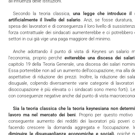
all’influenza delle istituzioni.
Secondo la teoria classica,
una legge che introduce il
artificialmente il livello del salario
. Anzi, se fosse duratura,
spesa dei lavoratori e di conseguenza il loro livello di sussisten
forza contrattuale dei sindacati aumenterebbe e ci potrebbero e
settori in cui già vige una paga maggiore del minimo.
Anche adottando il punto di vista di Keynes un salario minimo potrebbe essere positivo per
l’economia, proprio perché
eviterebbe una discesa dei salar
capitolo 19 della Teoria Generale, una discesa dei salari nomi
Essa porterebbe non ad un aumento dell’occupazione, ma alla def
aspettative di riduzione dei prezzi. Inoltre, la riduzione dei sa
disuguale, colpendo diversamente varie categorie di lavoratori 
disoccupazione è più elevata o i sindacati sono meno forti). Le t
con conseguenze negative anche dal punto di vista macroecon
Sia la teoria classica che la teoria keynesiana non determinano l’occupazione nel mercato del
lavoro ma nel mercato dei beni
. Proprio per questo motivo l
conseguente aumento dei redditi dei lavoratori più poveri
facendo crescere la domanda aggregata e l’occupazione. In
diminuire le disuguaglianze economiche e sociali,
poiché n