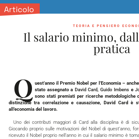
Articolo
TEORIA E PENSIERO ECON
Il salario minimo, dall
pratica
Q
uest’anno il Premio Nobel per l’Economia – anch
stato assegnato a
David Card, Guido Imbens
e
Jo
sono stati premiati per ricerche metodologiche c
distinzione tra correlazione e causazione, David Card è st
all’economia del lavoro.
Uno dei contributi maggiori di Card alla disciplina è di sicuro il suo lavoro sul salario minimo.
Giocando proprio sulle motivazioni del Nobel di quest’anno, f
ricevuto il Nobel proprio nell’anno in cui il salario minimo è t