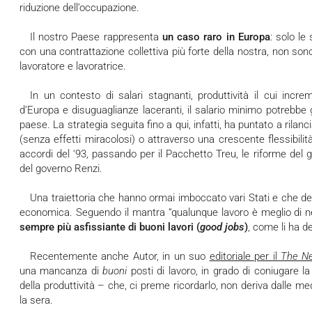
riduzione dell’occupazione.
Il nostro Paese rappresenta
un caso raro in Europa
: solo le
con una contrattazione collettiva più forte della nostra, non son
lavoratore e lavoratrice.
In un contesto di salari stagnanti, produttività il cui incremento è da trent’anni tra i più bassi
d’Europa e disuguaglianze laceranti, il salario minimo potrebbe g
paese. La strategia seguita fino a qui, infatti, ha puntato a rilanc
(senza effetti miracolosi) o attraverso una crescente flessibilit
accordi del ‘93, passando per il Pacchetto Treu, le riforme del g
del governo Renzi.
Una traiettoria che hanno ormai imboccato vari Stati e che desta la preoccupazione della comunità
economica. Seguendo il mantra “qualunque lavoro è meglio di n
sempre più asfissiante di buoni lavori (
good jobs
)
, come li ha d
Recentemente anche Autor, in un suo
editoriale per il
The N
una mancanza di
buoni
posti di lavoro, in grado di coniugare la
della produttività – che, ci preme ricordarlo, non deriva dalle me
la sera.