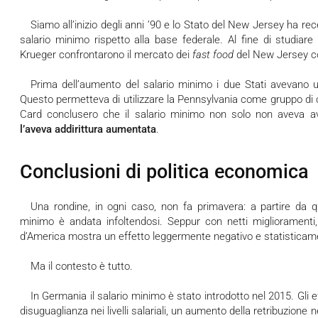
Siamo all’inizio degli anni ’90 e lo Stato del New Jersey ha recentemente approvato un aumento del
salario minimo rispetto alla base federale. Al fine di studiare
Krueger confrontarono il mercato dei
fast food
del New Jersey co
Prima dell’aumento del salario minimo i due Stati avevano una simile tendenza dell’occupazione.
Questo permetteva di utilizzare la Pennsylvania come gruppo di co
Card conclusero che il salario minimo non solo non aveva avut
l’aveva addirittura aumentata
.
Conclusioni di politica economica
Una rondine, in ogni caso, non fa primavera: a partire da quello studio la letteratura sul salario
minimo è andata infoltendosi. Seppur con netti miglioramenti, l
d’America mostra un effetto leggermente negativo e statisticame
Ma il contesto è tutto.
In Germania il salario minimo è stato introdotto nel 2015. Gli effetti sono stati una diminuzione della
disuguaglianza nei livelli salariali, un aumento della retribuzione 