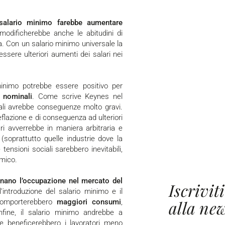
 salario minimo farebbe aumentare
 modificherebbe anche le abitudini di
za. Con un salario minimo universale la
ssere ulteriori aumenti dei salari nei
i nominali
. Come scrive Keynes nel
nali avrebbe conseguenze molto gravi.
lazione e di conseguenza ad ulteriori
lari avverrebbe in maniera arbitraria e
(soprattutto quelle industrie dove la
ensioni sociali sarebbero inevitabili,
omico.
Iscriviti
’introduzione del salario minimo e il
alla new
 comporterebbero
maggiori consumi
,
fine, il salario minimo andrebbe a
e beneficerebbero i lavoratori meno