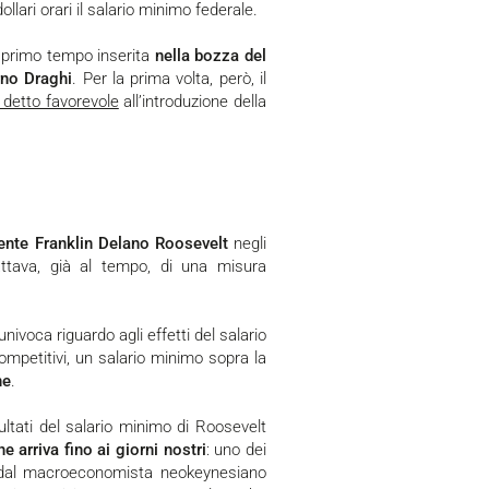
llari orari il salario minimo federale.
n primo tempo inserita
nella bozza del
rno Draghi
. Per la prima volta, però, il
è detto favorevole
all’introduzione della
ente Franklin Delano Roosevelt
negli
rattava, già al tempo, di una misura
nivoca riguardo agli effetti del salario
ompetitivi, un salario minimo sopra la
ne
.
 arriva fino ai giorni nostri
: uno dei
to dal macroeconomista neokeynesiano