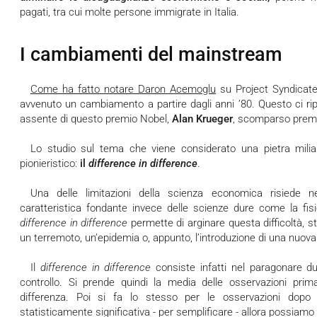
pagati, tra cui molte persone immigrate in Italia.
I cambiamenti del mainstream
Come ha fatto notare Daron Acemoglu
su Project Syndicat
avvenuto un cambiamento a partire dagli anni ’80. Questo ci rip
assente di questo premio Nobel,
Alan Krueger
, scomparso prem
Lo studio sul tema che viene considerato una pietra miliare si basa su un metodo al tempo
pionieristico:
il
difference in difference
.
Una delle limitazioni della scienza economica risiede nell’impossibilità di fare esperimenti,
caratteristica fondante invece delle scienze dure come la fis
difference in difference
permette di arginare questa difficoltà
un terremoto, un’epidemia o, appunto, l’introduzione di una nuov
Il
difference in difference
consiste infatti nel paragonare du
controllo. Si prende quindi la media delle osservazioni prim
differenza. Poi si fa lo stesso per le osservazioni dopo 
statisticamente significativa - per semplificare - allora possiamo 