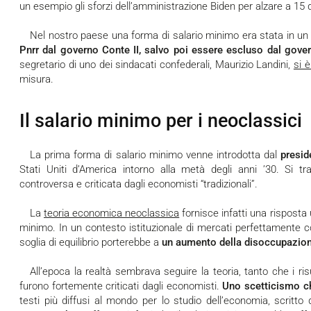
un esempio gli sforzi dell’amministrazione Biden per alzare a 15 do
Nel nostro paese una forma di salario minimo era stata in u
Pnrr dal governo Conte II, salvo poi essere escluso dal gove
segretario di uno dei sindacati confederali, Maurizio Landini,
si 
misura.
Il salario minimo per i neoclassici
La prima forma di salario minimo venne introdotta dal
presid
Stati Uniti d’America intorno alla metà degli anni ’30. Si t
controversa e criticata dagli economisti “tradizionali”.
La
teoria economica neoclassica
fornisce infatti una risposta u
minimo. In un contesto istituzionale di mercati perfettamente c
soglia di equilibrio porterebbe a
un aumento della disoccupazio
All’epoca la realtà sembrava seguire la teoria, tanto che i risultati del salario minimo di Roosevelt
furono fortemente criticati dagli economisti.
Uno scetticismo che
testi più diffusi al mondo per lo studio dell’economia, scrit