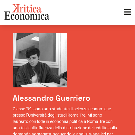
Alessandro Guerriero
Classe ‘99, sono uno studente di scienze economiche
presso l’Università degli studi Roma Tre. Mi sono
laureato con lode in economia politica a Roma Tre con
una tesi sull'influenza della distribuzione del reddito sulla
domanda aggregata, seguendo le analisi wage-led per