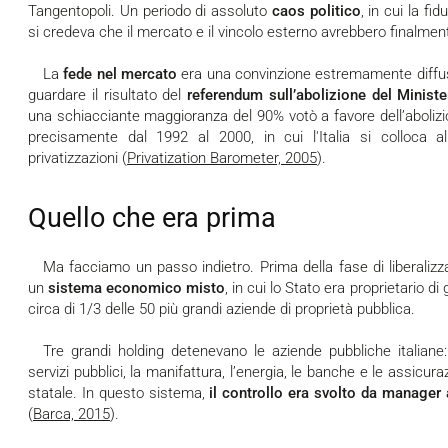
Tangentopoli. Un periodo di assoluto
caos politico
, in cui la fi
si credeva che il mercato e il vincolo esterno avrebbero finalment
La
fede nel mercato
era una convinzione estremamente diffusa 
guardare il risultato del
referendum sull’abolizione del Minister
una schiacciante maggioranza del 90% votò a favore dell’abolizio
precisamente dal 1992 al 2000, in cui l'Italia si colloca al
privatizzazioni (
Privatization Barometer, 2005
).
Quello che era prima
Ma facciamo un passo indietro. Prima della fase di liberalizzazioni e privatizzazioni, in Italia vigeva
un
sistema economico misto
, in cui lo Stato era proprietario d
circa di 1/3 delle 50 più grandi aziende di proprietà pubblica.
Tre grandi holding detenevano le aziende pubbliche italiane
servizi pubblici, la manifattura, l’energia, le banche e le assicur
statale. In questo sistema,
il controllo era svolto da manage
(
Barca, 2015
).