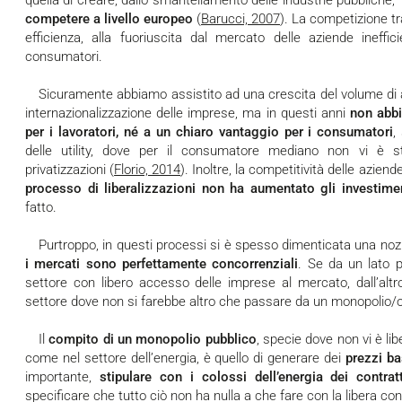
quella di creare, dallo smantellamento delle industrie pubbliche,
competere a livello europeo
(
Barucci, 2007
). La competizione t
efficienza, alla fuoriuscita dal mercato delle aziende ineffi
consumatori.
Sicuramente abbiamo assistito ad una crescita del volume di affari nella finanza e ad una maggiore
internazionalizzazione delle imprese, ma in questi anni
non abbi
per i lavoratori, né a un chiaro vantaggio per i consumatori
,
delle utility, dove per il consumatore mediano non vi è 
privatizzazioni (
Florio, 2014
). Inoltre, la competitività delle azie
processo di liberalizzazioni non ha aumentato gli investime
fatto.
Purtroppo, in questi processi si è spesso dimenticata una n
i mercati sono perfettamente concorrenziali
. Se da un lato p
settore con libero accesso delle imprese al mercato, dall’altro
settore dove non si farebbe altro che passare da un monopolio/ol
Il
compito di un monopolio pubblico
, specie dove non vi è li
come nel settore dell’energia, è quello di generare dei
prezzi ba
importante,
stipulare con i colossi dell’energia dei contratt
specificare che tutto ciò non ha nulla a che fare con la libera co