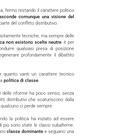
 nasconde comunque una visione del
arte del conflitto distributivo.
uisitamente tecniche, ma sempre delle
tica non esistono scelte neutre
: è per
ondurre qualsiasi presa di posizione
degenerare profondamente il dibattito
r quanto vanti un carattere tecnico
na
politica di classe
.
itti distributivi che scaturiscono dalla
: qualcuno ci perde sempre.
i più sono state le classi subalterne.
ano
classe dominante
e seguano una