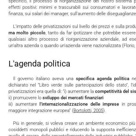
specifico, il processo di riorganizzazione del nostro sistema
effetti positivi: minimi e trascurabili sui consumatori e lavorat
finanza, sui salari dei manager, sull’aumento delle diseguaglianze
L’impatto delle privatizzazioni sul livello dei prezzi e sulla pr
ma molto piccolo
, tanto da far ipotizzare che potrebbe essere
qualsiasi altro processo di riorganizzazione aziendale, ad e
un’altra azienda o quando un’azienda viene nazionalizzata (Florio,
L'agenda politica
Il governo italiano aveva una
specifica agenda politica
nel
dichiarato nel “Libro verde sulle partecipazioni dello stato”, l’
privatizzazioni era quella di: “i) aumentare la
competitività
del si
ii) promuovere lo
sviluppo dei mercati finanziari
iii) aumentare
l’internazionalizzazione delle imprese
in prosp
maggiore integrazione europea” (
Bortolotti, 2005
).
Più in generale, si voleva creare un ambiente economico più competitivo tra aziende, eliminando i
cosiddetti monopoli pubblici e riducendo la supposta inefficien