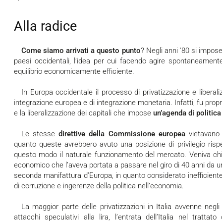
Alla radice
Come siamo arrivati a questo punto
? Negli anni '80 si impose
paesi occidentali, l’idea per cui facendo agire spontaneament
equilibrio economicamente efficiente.
In Europa occidentale il processo di privatizzazione e liberalizzazione seguì di pari passo quello di
integrazione europea e di integrazione monetaria. Infatti, fu propr
e la liberalizzazione dei capitali che impose
un’agenda di politica 
Le stesse
direttive della Commissione europea
vietavano 
quanto queste avrebbero avuto una posizione di privilegio rispe
questo modo il naturale funzionamento del mercato. Veniva chies
economico che l’aveva portata a passare nel giro di 40 anni da 
seconda manifattura d’Europa, in quanto considerato inefficient
di corruzione e ingerenze della politica nell’economia.
La maggior parte delle privatizzazioni in Italia avvenne negli anni '90, in particolar modo dopo gli
attacchi speculativi alla lira, l’entrata dell’Italia nel tratta