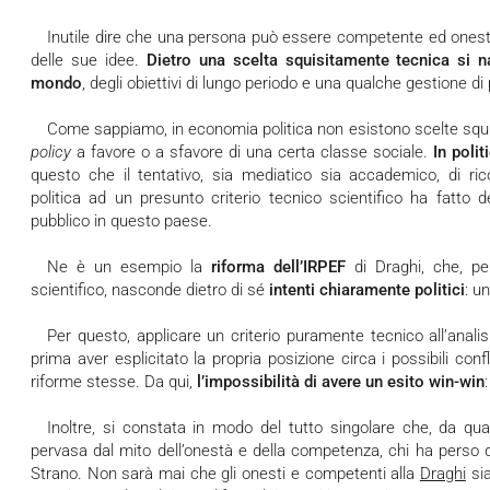
Inutile dire che una persona può essere competente ed onesta, fermo restando il carattere politico
delle sue idee.
Dietro una scelta squisitamente tecnica si
mondo
, degli obiettivi di lungo periodo e una qualche gestione di p
Come sappiamo, in economia politica non esistono scelte sq
policy
a favore o a sfavore di una certa classe sociale.
In poli
questo che il tentativo, sia mediatico sia accademico, di ric
politica ad un presunto criterio tecnico scientifico ha fatto 
pubblico in questo paese.
Ne è un esempio la
riforma dell’IRPEF
di Draghi, che, pe
scientifico, nasconde dietro di sé
intenti chiaramente politici
: u
Per questo, applicare un criterio puramente tecnico all’analisi delle riforme ha poco senso, senza
prima aver esplicitato la propria posizione circa i possibili confl
riforme stesse. Da qui,
l’impossibilità di avere un esito win-win
Inoltre, si constata in modo del tutto singolare che, da quando la politica ha iniziato ad essere
pervasa dal mito dell’onestà e della competenza, chi ha perso d
Strano. Non sarà mai che gli onesti e competenti alla
Draghi
si