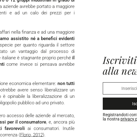
10 o 12 gruppi industriali in grado di
ra aziende avrebbe portato a maggiore
cienti e ad un calo dei prezzi per i
amo assistito né a benefici evidenti
 specie per quanto riguarda il settore
stato un vantaggio dal processo di
Iscriviti
nde italiane è stagnante proprio perché
il
nti
come invece si pensava avrebbe
alla new
ozione economica elementare:
non tutti
otrebbe avere senso liberalizzare un
 è opinabile la liberalizzazione di un
igopolio pubblico ad uno privato.
Isc
Registrandoti con
bero accesso delle aziende al mercato,
la nostra
privacy p
ssi per il consumatore
, e, ancora più
i favorevoli
ai consumatori. Inutile
ncorrenza (
Florio, 2012
).