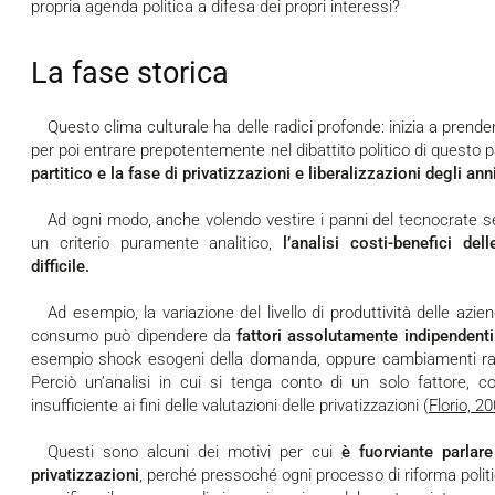
propria agenda politica a difesa dei propri interessi?
La fase storica
Questo clima culturale ha delle radici profonde: inizia a prendere forma durante la Prima Repubblica,
per poi entrare prepotentemente nel dibattito politico di questo 
partitico e la fase di privatizzazioni e liberalizzazioni degli ann
Ad ogni modo, anche volendo vestire i panni del tecnocrate senza preferenze politiche ed utilizzare
un criterio puramente analitico,
l’analisi costi-benefici del
difficile.
Ad esempio, la variazione del livello di produttività delle aziende privatizzate e il livello dei prezzi al
consumo può dipendere da
fattori assolutamente indipendenti 
esempio shock esogeni della domanda, oppure cambiamenti radica
Perciò un’analisi in cui si tenga conto di un solo fattore,
insufficiente ai fini delle valutazioni delle privatizzazioni (
Florio, 2
Questi sono alcuni dei motivi per cui
è fuorviante parlar
privatizzazioni
, perché pressoché ogni processo di riforma politic