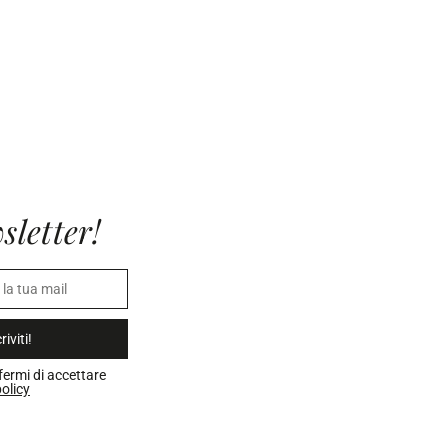
sletter!
riviti!
fermi di accettare
olicy