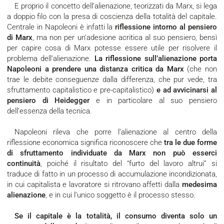
E proprio il concetto dell’alienazione, teorizzati da Marx, si lega
a doppio filo con la presa di coscienza della totalità del capitale.
Centrale in Napoleoni è infatti la
riflessione intorno al pensiero
di Marx
, ma non per un’adesione acritica al suo pensiero, bensì
per capire cosa di Marx potesse essere utile per risolvere il
problema dell’alienazione.
La riflessione sull’alienazione porta
Napoleoni a prendere una distanza critica da Marx
(che non
trae le debite conseguenze dalla differenza, che pur vede, tra
sfruttamento capitalistico e pre-capitalistico)
e ad avvicinarsi al
pensiero di Heidegger
e in particolare al suo pensiero
dell’essenza della tecnica.
Napoleoni rileva che porre l’alienazione al centro della
riflessione economica significa riconoscere che
tra le due forme
di sfruttamento individuate da Marx non può esserci
continuità
, poiché il risultato del “furto del lavoro altrui” si
traduce di fatto in un processo di accumulazione incondizionata,
in cui capitalista e lavoratore si ritrovano affetti dalla
medesima
alienazione
, e in cui l’unico soggetto è il processo stesso.
Se il capitale è la totalità, il consumo diventa solo un