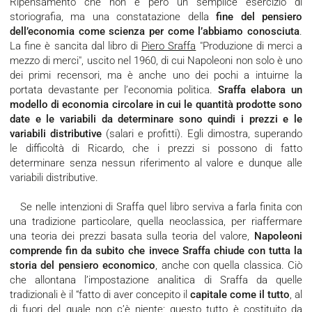
Ripensamento che non è però un semplice esercizio di
storiografia, ma una constatazione della
fine del pensiero
dell’economia come scienza per come l’abbiamo conosciuta
.
La fine è sancita dal libro di
Piero Sraffa
"Produzione di merci a
mezzo di merci", uscito nel 1960, di cui Napoleoni non solo è uno
dei primi recensori, ma è anche uno dei pochi a intuirne la
portata devastante per l’economia politica.
Sraffa elabora un
modello di economia circolare in cui le quantità prodotte sono
date e le variabili da determinare sono quindi i prezzi e le
variabili distributive
(salari e profitti). Egli dimostra, superando
le difficoltà di Ricardo, che i prezzi si possono di fatto
determinare senza nessun riferimento al valore e dunque alle
variabili distributive.
Se nelle intenzioni di Sraffa quel libro serviva a farla finita con
una tradizione particolare, quella neoclassica, per riaffermare
una teoria dei prezzi basata sulla teoria del valore,
Napoleoni
comprende fin da subito che invece Sraffa chiude con tutta la
storia del pensiero economico
, anche con quella classica. Ciò
che allontana l’impostazione analitica di Sraffa da quelle
tradizionali è il “fatto di aver concepito il
capitale come il tutto
, al
di fuori del quale non c’è niente; questo tutto è costituito da