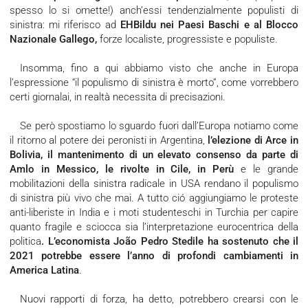
spesso lo si omette!) anch’essi tendenzialmente populisti di
sinistra: mi riferisco ad
EHBildu nei Paesi Baschi e al Blocco
Nazionale Gallego,
forze localiste, progressiste e populiste.
Insomma, fino a qui abbiamo visto che anche in Europa
l’espressione “il populismo di sinistra è morto”, come vorrebbero
certi giornalai, in realtà necessita di precisazioni.
Se però spostiamo lo sguardo fuori dall’Europa notiamo come
il ritorno al potere dei peronisti in Argentina,
l’elezione di Arce in
Bolivia, il mantenimento di un elevato consenso da parte di
Amlo in Messico, le rivolte in Cile, in Perù
e le grande
mobilitazioni della sinistra radicale in USA rendano il populismo
di sinistra più vivo che mai. A tutto ció aggiungiamo le proteste
anti-liberiste in India e i moti studenteschi in Turchia per capire
quanto fragile e sciocca sia l’interpretazione eurocentrica della
politica
. L’economista João Pedro Stedile ha sostenuto che il
2021 potrebbe essere l’anno di profondi cambiamenti in
America Latina
.
Nuovi rapporti di forza, ha detto, potrebbero crearsi con le