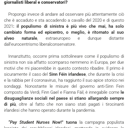
giornalisti liberal e conservatori?
Propongo invece di andare ad osservare più attentamente ciò
che è accaduto e sta accadendo a cavallo del 2020 e di questo
2021
: il populismo di sinistra è più vivo che mai, ha solo
cambiato forma ed epicentro, o meglio, è ritornato al suo
alveo naturale
, extraeuropeo e dunque distante
dall’eurocentrismo liberalconservatore.
Innanzitutto, occorre prima sottolineare come il populismo di
sinistra non sia affatto scomparso nemmeno in Europa, per due
motivi che mi piacerebbe in questo contesto ribadire. Il primo è
sicuramente il caso del
Sinn Féin irlandese
, che durante la crisi
e la rabbia per il coronavirus, ha raggiunto il suo apice storico nei
sondaggi. Nonostante le misure del governo anti-Sinn Fein
composto da Verdi, Finn Gael e Fianna Fáil, è innegabile come
le
disuguaglianze sociali nel paese si stiano allargando sempre
di più
, oltre al fatto che non siano stati pagati i tirocinanti
irlandesi che hanno operato durante la pandemia.
“Pay Student Nurses Now
!” tuona
la campagna populista