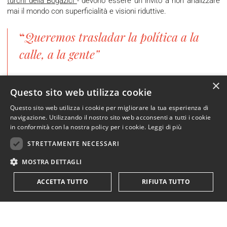
turchi della Bogazici
- devono essere un invito a non analizzare
mai il mondo con superficialità e visioni riduttive.
“
Queremos trasladar la política a la
calle, a la gente”
×
Veronika Mendoza
Questo sito web utilizza cookie
Questo sito web utilizza i cookie per migliorare la tua esperienza di
navigazione. Utilizzando il nostro sito web acconsenti a tutti i cookie
in conformità con la nostra policy per i cookie.
Leggi di più
DATA
28 Gennaio 2021
STRETTAMENTE NECESSARI
ARTICOLO DI
MOSTRA DETTAGLI
Yahia Al Mimi
ACCETTA TUTTO
RIFIUTA TUTTO