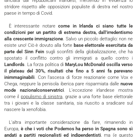
lanciata dai repubblicani irlandesi, mettendo in evidenza lo
stridore rispetto alle opposizioni populiste di destra nel nostro
paese in tempo di Covid.
È interessante notare
come in Irlanda ci siano tutte le
condizioni per un partito di estrema destra, dall’irredentismo
alla crescente immigrazione
. Salvo un piccolo dettaglio: non ne
esiste uno! Ciò è dovuto alla forte
base elettorale esercitata da
parte del Sinn Fein
sugli sconfitti della globalizzazione, che ha
spostato il conflitto contro gli immigrati a quello contro i
Landlords
. La forza politica di
MaryLou McDonald oscilla verso
il plateau del 30%, risultati che fino a 5 anni fa parevano
inimmaginabili
. Con l’ascesa di forze reazionarie come Vox e
Chega, neppure la penisola iberica pare risparmiata dalle
nuove
mode nazionalconservatrici
. L’eccezione irlandese mostra
come il
populismo di sinistra,
grazie a una forte base elettorale
tra i giovani e la classe sanitaria, sia riuscito a sradicare sul
nascere la xenofobia.
L’altra importante considerazione da fare, rimanendo in
Europa,
è che i voti che Podemos ha perso in Spagna sono sì
andati a partiti regionalisti ed indipendentisti
, ma (e questo