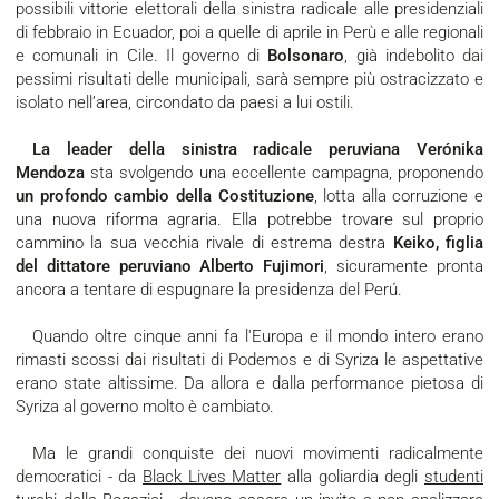
possibili vittorie elettorali della sinistra radicale alle presidenziali
di febbraio in Ecuador, poi a quelle di aprile in Perù e alle regionali
e comunali in Cile. Il governo di
Bolsonaro
, già indebolito dai
pessimi risultati delle municipali, sarà sempre più ostracizzato e
isolato nell’area, circondato da paesi a lui ostili.
La leader della sinistra radicale peruviana Verónika
Mendoza
sta svolgendo una eccellente campagna, proponendo
un profondo cambio della Costituzione
, lotta alla corruzione e
una nuova riforma agraria. Ella potrebbe trovare sul proprio
cammino la sua vecchia rivale di estrema destra
Keiko, figlia
del dittatore peruviano Alberto Fujimori
, sicuramente pronta
ancora a tentare di espugnare la presidenza del Perú.
Quando oltre cinque anni fa l'Europa e il mondo intero erano
rimasti scossi dai risultati di Podemos e di Syriza le aspettative
erano state altissime. Da allora e dalla performance pietosa di
Syriza al governo molto è cambiato.
Ma le grandi conquiste dei nuovi movimenti radicalmente
democratici - da
Black Lives Matter
alla goliardia degli
studenti