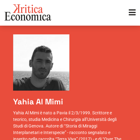
Yahia Al Mimi
Yahia Al Mimi è nato a Pavia il 2/3/1999. Scrittore e
teorico, studia Medicina e Chirurgia all’Università degli
Studi di Genova. Autore di “Storia di Miraggi
Interplanetari e Interspecie” - racconto segnalato e
inserito nella raccolta “Terra Viva” (2017) - e di “Over The