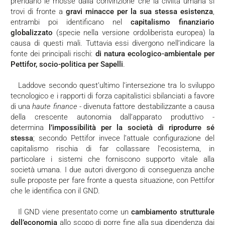
prendano le mosse dalla convinzione che la civiltà umana si
trovi di fronte a
gravi minacce per la sua stessa esistenza
,
entrambi poi identificano nel
capitalismo finanziario
globalizzato
(specie nella versione ordoliberista europea) la
causa di questi mali. Tuttavia essi divergono nell’indicare la
fonte dei principali rischi:
di natura ecologico-ambientale per
Pettifor, socio-politica per Sapelli
.
Laddove secondo quest’ultimo l’intersezione tra lo sviluppo
tecnologico e i rapporti di forza capitalistici sbilanciati a favore
di una
haute finance
- divenuta fattore destabilizzante a causa
della crescente autonomia dall’apparato produttivo -
determina
l’impossibilità per la società di riprodurre sé
stessa
; secondo Pettifor invece l’attuale configurazione del
capitalismo rischia di far collassare l’ecosistema, in
particolare i sistemi che forniscono supporto vitale alla
società umana. I due autori divergono di conseguenza anche
sulle proposte per fare fronte a questa situazione, con Pettifor
che le identifica con il GND.
Il GND viene presentato come un
cambiamento strutturale
dell’economia
allo scopo di porre fine alla sua dipendenza dai