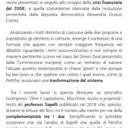
venne presentato in seguito allo scoppio della
crisi finanziaria
del 2008
), e quella statunitense rilanciata dalla risoluzione
presentata dalla deputata democratica Alexandria Ocasio
Cortez.
Analizzando i tratti distintivi di ciascuna delle due proposte e
soprattutto gli elementi in comune, emerge il contenuto di una
formula che appare con sempre maggiore frequenza nel
dibattito riguardante i temi socio-economici e non sempre in
maniera pertinente (come nel caso del Green Deal presentato
dalla Commissione europea) come un tentativo di salvare
l’attuale assetto riorientandolo in chiave “green” e che dunque
ha ben poco a che spartire con coloro i quali invece, come la
Pettifor, auspicano una
trasformazione del sistema
.
Tra i recenti lavori in questa direzione va senz’altro
ricompreso "
Oltre il capitalismo. Macchine, lavoro e proprietà",
testo del
professor Sapelli
pubblicato nel 2018 che, spesso,
durante la lettura del libro, mi è tornato alla mente per via della
complementarietà tra i due
. Semplificando si potrebbe
sostenere che sia l’analisi di Sapelli che quella di Pettifor