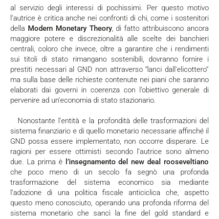
al servizio degli interessi di pochissimi. Per questo motivo
l’autrice è critica anche nei confronti di chi, come i sostenitori
della
Modern Monetary Theory
, di fatto attribuiscono ancora
maggiore potere e discrezionalità alle scelte dei banchieri
centrali, coloro che invece, oltre a garantire che i rendimenti
sui titoli di stato rimangano sostenibili, dovranno fornire i
prestiti necessari al GND non attraverso “lanci dall’elicottero”
ma sulla base delle richieste contenute nei piani che saranno
elaborati dai governi in coerenza con l’obiettivo generale di
pervenire ad un’economia di stato stazionario.
Nonostante l’entità e la profondità delle trasformazioni del
sistema finanziario e di quello monetario necessarie affinché il
GND possa essere implementato, non occorre disperare. Le
ragioni per essere ottimisti secondo l’autrice sono almeno
due. La prima è
l’insegnamento del new deal rooseveltiano
che poco meno di un secolo fa segnò una profonda
trasformazione del sistema economico sia mediante
l’adozione di una politica fiscale anticiclica che, aspetto
questo meno conosciuto, operando una profonda riforma del
sistema monetario che sancì la fine del gold standard e