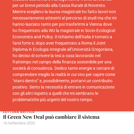
per un breve periodo alla Cassa Rurale di Rovereto.
Mentre sceglievo la laurea magistrale ho fatto lavori non
necessariamente attinenti al percorso di studi ma che mi
hanno lasciato tanto per poi trasferirmi a Vienna dove
ho frequentato alla WU la magistrale in Socio-Ecological
BLOG
La tecnica non è mai neutrale. Guida critica alla
Economics and Policy. Il richiamo dell'Italia è tornato a
Draghi-mania
farsi forte e, dopo aver frequentato a Roma il Joint
3 Febbraio 2021
Diploma in Ecologia Integrale all’Università Gregoriana,
ho deciso di scrivere la tesi a casa lavorando nel
frattempo nel campo della finanza sostenibile per una
società di consulenza. Dedico tante energie a cercare di
comprendere meglio la realtà in cui vivo per capire come
“starci dentro” e, possibilmente, portarvi un contribuito
positivo. Sento la necessità di entrare in comunicazione
con gli altri rispetto a quelli che mi sembrano le
problematiche piú urgenti del nostro tempo.
LETTURA KRITICA
Il Green New Deal può cambiare il sistema
16 Settembre 2020