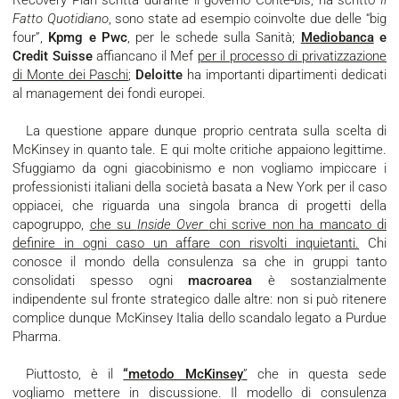
Recovery Plan scritta durante il governo Conte-bis, ha scritto
Il
Fatto Quotidiano
, sono state ad esempio coinvolte due delle “big
four”,
Kpmg e Pwc
, per le schede sulla Sanità;
Mediobanca
e
Credit Suisse
affiancano il Mef
per il processo di privatizzazione
di Monte dei Paschi
;
Deloitte
ha importanti dipartimenti dedicati
al management dei fondi europei.
La questione appare dunque proprio centrata sulla scelta di
McKinsey in quanto tale. E qui molte critiche appaiono legittime.
Sfuggiamo da ogni giacobinismo e non vogliamo impiccare i
professionisti italiani della società basata a New York per il caso
oppiacei, che riguarda una singola branca di progetti della
capogruppo,
che su
Inside Over
chi scrive non ha mancato di
definire in ogni caso un affare con risvolti inquietanti.
Chi
conosce il mondo della consulenza sa che in gruppi tanto
consolidati spesso ogni
macroarea
è sostanzialmente
indipendente sul fronte strategico dalle altre: non si può ritenere
complice dunque McKinsey Italia dello scandalo legato a Purdue
Pharma.
Piuttosto, è il
“metodo McKinsey
”
che in questa sede
vogliamo mettere in discussione. Il modello di consulenza