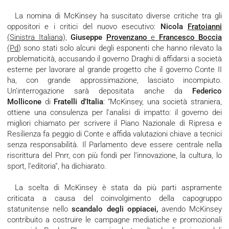
La nomina di McKinsey ha suscitato diverse critiche tra gli
oppositori e i critici del nuovo esecutivo:
Nicola
Fratoianni
(Sinistra Italiana),
Giuseppe
Provenzano
e
Francesco Boccia
(Pd
) sono stati solo alcuni degli esponenti che hanno rilevato la
problematicità, accusando il governo Draghi di affidarsi a società
esterne per lavorare al grande progetto che il governo Conte II
ha, con grande approssimazione, lasciato incompiuto.
Un’interrogazione sarà depositata anche da
Federico
Mollicone
di
Fratelli d’Italia
: “McKinsey, una società straniera,
ottiene una consulenza per l’analisi di impatto: il governo dei
migliori chiamato per scrivere il Piano Nazionale di Ripresa e
Resilienza fa peggio di Conte e affida valutazioni chiave a tecnici
senza responsabilità. Il Parlamento deve essere centrale nella
riscrittura del Pnrr, con più fondi per l’innovazione, la cultura, lo
sport, l’editoria”, ha dichiarato.
La scelta di McKinsey è stata da più parti aspramente
criticata a causa del coinvolgimento della capogruppo
statunitense nello
scandalo degli oppiacei,
avendo McKinsey
contribuito a costruire le campagne mediatiche e promozionali