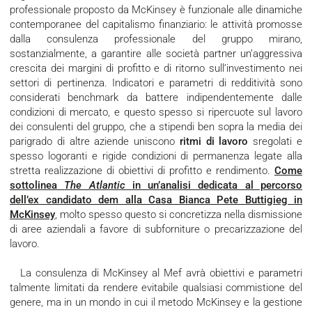
professionale proposto da McKinsey è funzionale alle dinamiche
contemporanee del capitalismo finanziario: le attività promosse
dalla consulenza professionale del gruppo mirano,
sostanzialmente, a garantire alle società partner un’aggressiva
crescita dei margini di profitto e di ritorno sull’investimento nei
settori di pertinenza. Indicatori e parametri di redditività sono
considerati benchmark da battere indipendentemente dalle
condizioni di mercato, e questo spesso si ripercuote sul lavoro
dei consulenti del gruppo, che a stipendi ben sopra la media dei
parigrado di altre aziende uniscono
ritmi di lavoro
sregolati e
spesso logoranti e rigide condizioni di permanenza legate alla
stretta realizzazione di obiettivi di profitto e rendimento.
Come
sottolinea
The Atlantic
in un’analisi dedicata al percorso
dell’ex candidato dem alla Casa Bianca Pete Buttigieg in
McKinsey
, molto spesso questo si concretizza nella dismissione
di aree aziendali a favore di subforniture o precarizzazione del
lavoro.
La consulenza di McKinsey al Mef avrà obiettivi e parametri
talmente limitati da rendere evitabile qualsiasi commistione del
genere, ma in un mondo in cui il metodo McKinsey e la gestione