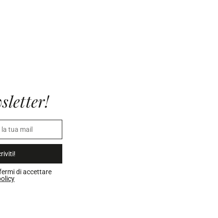
sletter!
riviti!
fermi di accettare
olicy