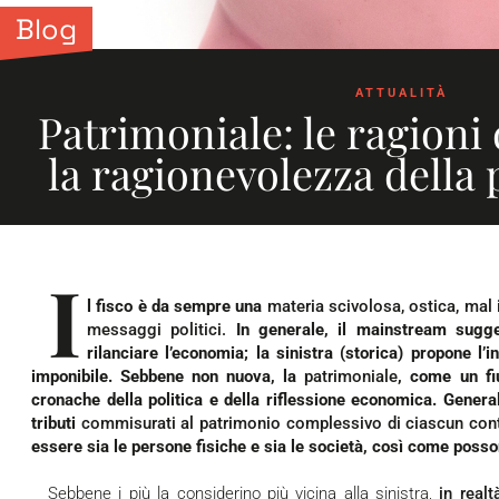
Blog
ATTUALITÀ
Patrimoniale: le ragioni d
la ragionevolezza della p
I
l fisco è da sempre una
materia scivolosa, ostica, mal i
messaggi politici.
In generale, il
mainstream
sugger
rilanciare l’economia; la sinistra (storica) propone l’in
imponibile. Sebbene non nuova, la
patrimoniale
, come un fi
cronache della politica e della riflessione economica. Gener
tributi
commisurati al patrimonio complessivo di ciascun con
essere sia le persone fisiche e sia le società, così come posso
Sebbene i più la considerino più vicina alla sinistra,
in real