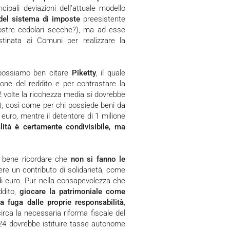
cipali deviazioni dell’attuale modello
 del sistema di imposte
preesistente
nostre cedolari secche?), ma ad esse
tinata ai Comuni per realizzare la
e possiamo ben citare
Piketty
, il quale
zione del reddito e per contrastare la
a 2 volte la ricchezza media si dovrebbe
tà), così come per chi possiede beni da
uro, mentre il detentore di 1 milione
alità è certamente condivisibile, ma
è bene ricordare che
non si fanno le
ere un contributo di solidarietà, come
 di euro. Pur nella consapevolezza che
ddito,
giocare la patrimoniale come
 fuga dalle proprie responsabilità
,
rca la necessaria riforma fiscale del
024 dovrebbe istituire tasse autonome