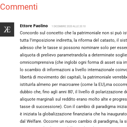
Commenti
Ettore Paolino
1 DICEMBRE 2020 ALLE 20.10
Concordo sul concetto che la patrimoniale non si può is
tutta l’imposizione indiretta, la riforma del catasto, il 
adesso che le tasse si possono nominare solo per essere
aliquota di prelievo parametrandola a determinate soglie
omnicomprensiva (che inglobi ogni forma di asset sia immo
lo scambio di informazioni a livello internazionale coinv
libertà di movimento dei capitali, la patrimoniale verrebb
istituirla almeno per macroaree (come la EU),ma occorre u
dubbio che, fino agli anni 80′, il livello di polarizzazion
aliquote marginali sul reddito erano molto alte e progressi
tasse di successione). Con il cambio di paradigma inizia
è iniziata la globalizzazione finanziaria che ha inaugurato
dal Welfare. Occorre un nuovo cambio di paradigma, la sini