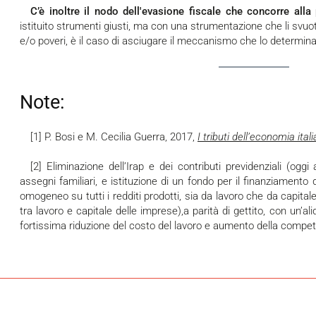
C’è inoltre il nodo dell'evasione fiscale che concorre alla
istituito strumenti giusti, ma con una strumentazione che li svuo
e/o poveri, è il caso di asciugare il meccanismo che lo determina
Note:
[1] P. Bosi e M. Cecilia Guerra, 2017,
I tributi dell’economia ital
[2] Eliminazione dell’Irap e dei contributi previdenziali (oggi al 33%), e della contribuzione per gli
assegni familiari, e istituzione di un fondo per il finanziamento 
omogeneo su tutti i redditi prodotti, sia da lavoro che da capitale
tra lavoro e capitale delle imprese),a parità di gettito, con un’a
fortissima riduzione del costo del lavoro e aumento della competiti