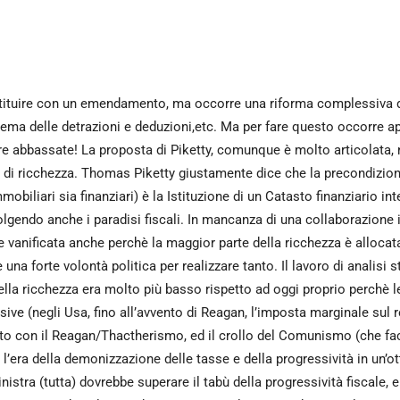
tituire con un emendamento, ma occorre una riforma complessiva del 
sistema delle detrazioni e deduzioni,etc. Ma per fare questo occorre a
 abbassate! La proposta di Piketty, comunque è molto articolata, 
 di ricchezza. Thomas Piketty giustamente dice che la precondizion
biliari sia finanziari) è la Istituzione di un Catasto finanziario in
olgendo anche i paradisi fiscali. In mancanza di una collaborazione i
e vanificata anche perchè la maggior parte della ricchezza è allocat
na forte volontà politica per realizzare tanto. Il lavoro di analisi 
e della ricchezza era molto più basso rispetto ad oggi proprio perchè l
ve (negli Usa, fino all’avvento di Reagan, l’imposta marginale sul red
to con il Reagan/Thactherismo, ed il crollo del Comunismo (che fac
 l’era della demonizzazione delle tasse e della progressività in un’ot
stra (tutta) dovrebbe superare il tabù della progressività fiscale, e