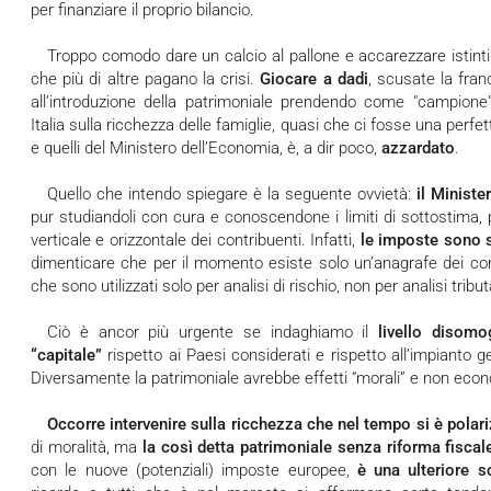
per finanziare il proprio bilancio.
Troppo comodo dare un calcio al pallone e accarezzare istinti (giusti in questo caso) delle persone
che più di altre pagano la crisi.
Giocare a dadi
, scusate la fran
all’introduzione della patrimoniale prendendo come "campione"
Italia sulla ricchezza delle famiglie, quasi che ci fosse una perfet
e quelli del Ministero dell’Economia, è, a dir poco,
azzardato
.
Quello che intendo spiegare è la seguente ovvietà:
il Ministe
pur studiandoli con cura e conoscendone i limiti di sottostima, p
verticale e orizzontale dei contribuenti. Infatti,
le imposte sono s
dimenticare che per il momento esiste solo un’anagrafe dei conti
che sono utilizzati solo per analisi di rischio, non per analisi tribut
Ciò è ancor più urgente se indaghiamo il
livello disomo
“capitale”
rispetto ai Paesi considerati e rispetto all’impianto 
Diversamente la patrimoniale avrebbe effetti “morali” e non econ
Occorre intervenire sulla ricchezza che nel tempo si è polar
di moralità, ma
la così detta patrimoniale senza riforma fiscal
con le nuove (potenziali) imposte europee,
è una ulteriore s