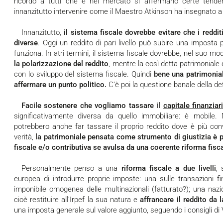
ricordo a tutti che è nel mercato si affermano certe tend
innanzitutto intervenire come il Maestro Atkinson ha insegnato a t
Innanzitutto,
il sistema fiscale dovrebbe evitare che i reddi
diverse
. Oggi un reddito di pari livello può subire una imposta
funziona. In atri termini, il sistema fiscale dovrebbe, nel suo mo
la polarizzazione del reddito
, mentre la così detta patrimonial
con lo sviluppo del sistema fiscale. Quindi
bene una patrimonia
affermare un punto politico
.
C’è poi la questione banale della def
Facile sostenere che vogliamo tassare il
capitale finanziar
significativamente diversa da quello immobiliare: è mobile
potrebbero anche far tassare il proprio reddito dove è più conv
verità,
la patrimoniale pensata come strumento di giustizia è p
fiscale e/o contributiva se avulsa da una coerente riforma fisc
Personalmente penso a una
riforma fiscale a due livelli
,
europea di introdurre proprie imposte: una sulle transazioni f
imponibile omogenea delle multinazionali (fatturato?); una nazi
cioè restituire all’Irpef la sua natura e
affrancare il reddito da 
una imposta generale sul valore aggiunto, seguendo i consigli di 