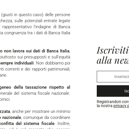
chezza, sulle potenziali entrate legate
 rappresentativo l’indagine di Banca
ta congruenza tra i dati di Banca Italia
Iscriviti
ro non lavora sui dati di Banca Italia
,
alla new
iuttosto sui presupposti e sull'equità
empre individuali
. Non dobbiamo poi
 correnti e dei rapporti patrimoniali,
arie.
geneo della tassazione rispetto al
Isc
generale del sistema fiscale nazionale.
omici.
Registrandoti con
la nostra
privacy p
izzata
, anche per mostrare un minimo
e nazionale
, comunque da coordinare
confitta del sistema fiscale
. Inoltre,