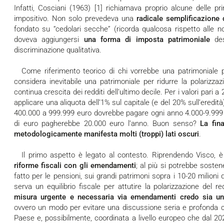
Infatti, Cosciani (1963) [1] richiamava proprio alcune delle prin
impositivo. Non solo prevedeva una
radicale semplificazione
fondato su “cedolari secche” (ricorda qualcosa rispetto alle 
doveva aggiungersi
una forma di imposta patrimoniale
des
discriminazione qualitativa.
Come riferimento teorico di chi vorrebbe una patrimonial
considera inevitabile una patrimoniale per ridurre la polarizza
continua crescita dei redditi dell’ultimo decile. Per i valori pari 
applicare una aliquota dell’1% sul capitale (e del 20% sull’eredi
400.000 a 999.999 euro dovrebbe pagare ogni anno 4.000-9.999 e
di euro pagherebbe 20.000 euro l’anno. Buon senso?
La fin
metodologicamente manifesta molti (troppi) lati oscuri
.
Il primo aspetto è legato al contesto. Riprendendo Visco, 
riforme fiscali con gli emendamenti
; al più si potrebbe sosten
fatto per le pensioni, sui grandi patrimoni sopra i 10-20 milioni
serva un equilibrio fiscale per attutire la polarizzazione del re
misura urgente e necessaria via emendamenti credo sia una
ovvero un modo per evitare una discussione seria e profonda ci
Paese e, possibilmente, coordinata a livello europeo che dal 2