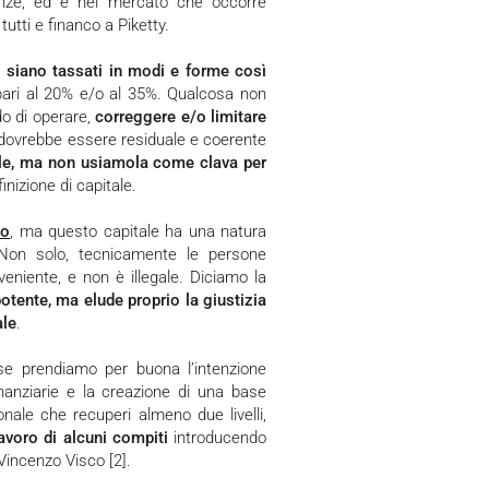
enze, ed è nel mercato che occorre
utti e financo a Piketty.
ti siano tassati in modi e forme così
 pari al 20% e/o al 35%. Qualcosa non
do di operare,
correggere e/o limitare
e dovrebbe essere residuale e coerente
le, ma non usiamola come clava per
inizione di capitale.
io
, ma questo capitale ha una natura
. Non solo, tecnicamente le persone
eniente, e non è illegale. Diciamo la
otente, ma elude proprio la giustizia
ale
.
 se prendiamo per buona l’intenzione
inanziarie e la creazione di una base
onale che recuperi almeno due livelli,
lavoro di alcuni compiti
introducendo
Vincenzo Visco [2].