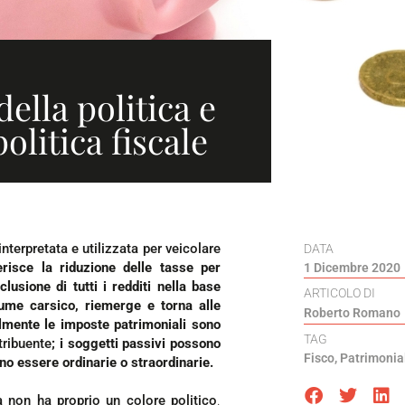
ella politica e
olitica fiscale
nterpretata e utilizzata per veicolare
DATA
isce la riduzione delle tasse per
1 Dicembre 2020
clusione di tutti i redditi nella base
ARTICOLO DI
ume carsico, riemerge e torna alle
Roberto Romano
almente le imposte patrimoniali sono
TAG
tribuente
; i soggetti passivi possono
Fisco
,
Patrimonia
no essere ordinarie o straordinarie.
tà non ha proprio un colore politico
.