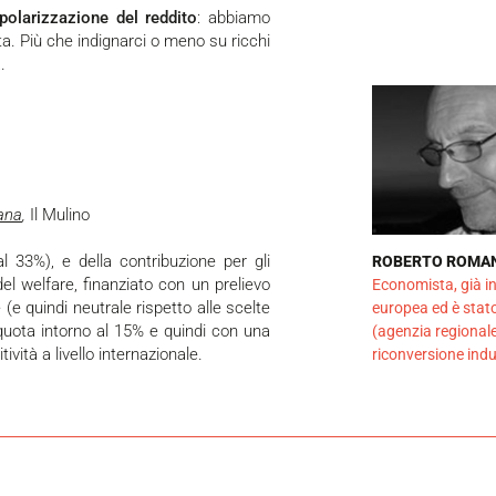
 polarizzazione del reddito
: abbiamo
ta. Più che indignarci o meno su ricchi
.
iana
,
Il Mulino
ROBERTO ROMA
del welfare, finanziato con un prelievo
Economista, già in
 (e quindi neutrale rispetto alle scelte
europea ed è stato
liquota intorno al 15% e quindi con una
(agenzia regionale
vità a livello internazionale.
riconversione ind