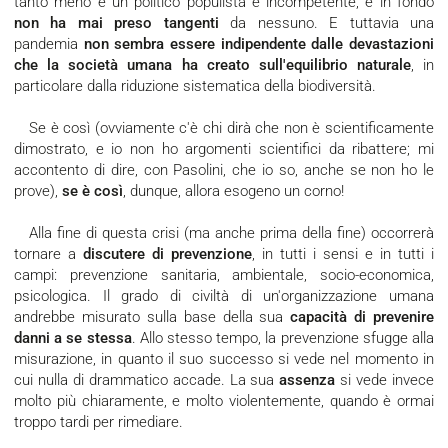
tanto meno è un politico populista e incompetente, e in fondo
non ha mai preso tangenti
da nessuno. E tuttavia una
pandemia
non sembra essere indipendente dalle devastazioni
che la società umana ha creato sull'equilibrio naturale
, in
particolare dalla riduzione sistematica della biodiversità.
Se è così (ovviamente c'è chi dirà che non è scientificamente
dimostrato, e io non ho argomenti scientifici da ribattere; mi
accontento di dire, con Pasolini, che io so, anche se non ho le
prove),
se è così
, dunque, allora esogeno un corno!
Alla fine di questa crisi (ma anche prima della fine) occorrerà
tornare a
discutere di prevenzione
, in tutti i sensi e in tutti i
campi: prevenzione sanitaria, ambientale, socio-economica,
psicologica. Il grado di civiltà di un'organizzazione umana
andrebbe misurato sulla base della sua
capacità di prevenire
danni a se stessa
. Allo stesso tempo, la prevenzione sfugge alla
misurazione, in quanto il suo successo si vede nel momento in
cui nulla di drammatico accade. La sua
assenza
si vede invece
molto più chiaramente, e molto violentemente, quando è ormai
troppo tardi per rimediare.