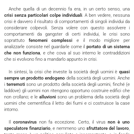
Anche quella di un decennio fa era, in un certo senso, una
crisi senza particolari colpe individuali
. A ben vedere, nessuna
crisi è davvero il risultato di comportamenti di singoli individui da
considerare colpevoli. Senza volere con questo assolvere i
comportamenti da gangster di certi individui, le crisi sono
soprattuto
fenomeni complessi
e il modo migliore per
analizzarle consiste nel guardarle come il
portato di un sistema
che non funziona
, e che cova al suo interno le contraddizioni
che si evolvono fino a mandarlo appunto in crisi.
In sintesi, la crisi che investe la società degli uomini è
quasi
sempre un prodotto endogeno
della società degli uomini. Anche
i
terremoti
sono un prodotto della società degli uomini, finché (e
laddove) gli uomini non ritengono opportuno costruire edifici che
non crollano; e le
alluvioni
sono un problema della società degli
uomini che cementifica il letto dei fiumi e ci costruisce la case
intorno.
Il
coronavirus
non fa eccezione. Certo, il virus
non è uno
speculatore finanziario
, e nemmeno uno
sfruttatore del lavoro
,