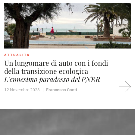
ATTUALITÀ
Un lungomare di auto con i fondi
della transizione ecologica
L'ennesimo paradosso del PNRR
12 Novembre 2023 |
Francesco Conti
2