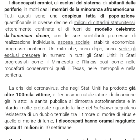
I
disoccupati cronici
, gli
esclusi del sistema
, gli
abitanti delle
periferie
, in molti casi i
membri della minoranza afroamericana
.
Tutti questi sono una
cospicua fetta di popolazione
,
quantificabile in diverse decine di
milioni di cittadini statunitensi
,
letteralmente confinata al di fuori del
modello celebrato
dall'
american dream
, con le sue scintillanti promesse di
realizzazione individuale,
ascesa sociale
, stabilità economica,
progresso continuo. Un mito che, anno dopo, anno,
vede gli
esclusi crescere
in numero in tutti gli Stati Uniti: in Stati
progressisti come il Minnesota e l'Illinois così come nelle
roccaforti conservatrici quali il Texas, nelle metropoli e nella
periferia.
La crisi del coronavirus, che negli Stati Uniti ha prodotto
già
oltre 100mila vittime
, è l'ennesimo catalizzatore di dinamiche
già in atto: la sanità pubblica si dimostra sottofinanziata e in
ritardo, molte proteste riguardo la fine del
lockdown
segnalano
l'esistenza di un dubbio terribile tra il timore di morire di virus e
quello di morire di fame,
i disoccupati hanno oramai raggiunto
quota 41 milioni
in 10 settimane.