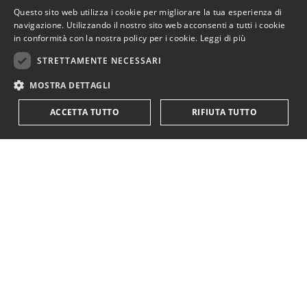
Questo sito web utilizza i cookie per migliorare la tua esperienza di
navigazione. Utilizzando il nostro sito web acconsenti a tutti i cookie
in conformità con la nostra policy per i cookie.
Leggi di più
STRETTAMENTE NECESSARI
MOSTRA DETTAGLI
ACCETTA TUTTO
RIFIUTA TUTTO
Rimani in contatto.
Iscriviti alla newsletter!