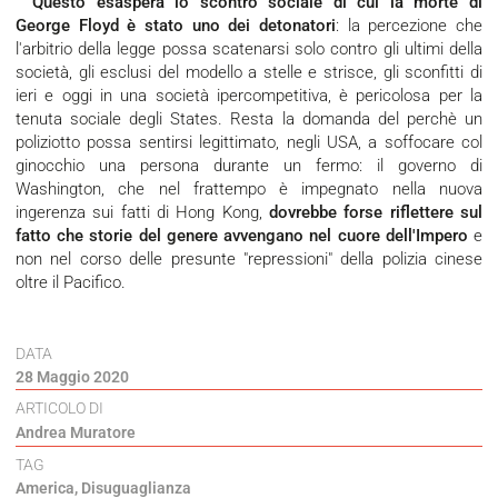
Questo esaspera lo scontro sociale di cui la morte di
George Floyd è stato uno dei detonatori
: la percezione che
l'arbitrio della legge possa scatenarsi solo contro gli ultimi della
società, gli esclusi del modello a stelle e strisce, gli sconfitti di
ieri e oggi in una società ipercompetitiva, è pericolosa per la
tenuta sociale degli States. Resta la domanda del perchè un
poliziotto possa sentirsi legittimato, negli USA, a soffocare col
ginocchio una persona durante un fermo: il governo di
Washington, che nel frattempo è impegnato nella nuova
ingerenza sui fatti di Hong Kong,
dovrebbe forse riflettere sul
fatto che storie del genere avvengano nel cuore dell'Impero
e
non nel corso delle presunte "repressioni" della polizia cinese
oltre il Pacifico.
DATA
28 Maggio 2020
ARTICOLO DI
Andrea Muratore
TAG
America
,
Disuguaglianza