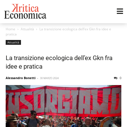
Home
Attualità
La transizione ecologica dell’ex Gkn fra idee e
pratica
Attualità
La transizione ecologica dell’ex Gkn fra
idee e pratica
Alessandro Bonetti
-
0
30 MARZO 2024