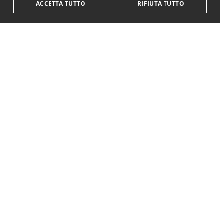
ACCETTA TUTTO
RIFIUTA TUTTO
KriticaEconomica
è completamente indipendente
ed autofinanziata.
Sostienici con una donazione.