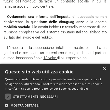
futuro dell’individuo; dall’altra un contesto sociale in cui la
famiglia gioca un ruolo centrale.
Ovviamente una riforma dell’imposta di successione non
risolverebbe la questione delle disuguaglianze e la scarsa
mobilità sociale
. Ma costituirebbe un tassello importante di una
revisione complessiva del sistema tributario italiano, sbilanciato
sul lato del lavoro e del reddito.
L’imposta sulla successione, infatti, nel nostro paese ha un
gettito che per usare un eufemismo è esiguo. I nostri partner
europei incassano fino a
13 volte
di più rispetto a noi.
×
Una riforma, quindi, dell’imposta sulle successioni si rende
Questo sito web utilizza cookie
quantomai necessaria. Affinché, come dicevamo prima, non
vada ad impattare sulla classe media, di per sé impoverita in
Questo sito web utilizza i cookie per migliorare la tua esperienza di
questi anni,
la necessità di abbassare la franchigia, piuttosto
navigazione. Utilizzando il nostro sito web acconsenti a tutti i cookie
in conformità con la nostra policy per i cookie.
Leggi di più
alta, deve andare di pari passo con un sistema di aliquote
altamente progressivo.
STRETTAMENTE NECESSARI
MOSTRA DETTAGLI
DATA