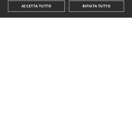
ACCETTA TUTTO
RIFIUTA TUTTO
17 Dicembre 2020
ARTICOLO DI
Mattia Marasti
TAG
Imposta Di Successione
,
Italia
MATTIA MARASTI
23 anni, nato a Scandiano, studente di Matematica.