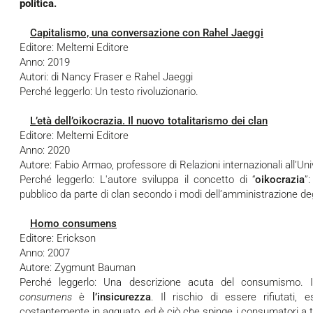
politica.
Capitalismo, una conversazione con Rahel Jaeggi
Editore: Meltemi Editore
Anno: 2019
Autori:
di Nancy Fraser e Rahel Jaeggi
Perché leggerlo: Un testo rivoluzionario.
L’età dell’oikocrazia. Il nuovo totalitarismo dei clan
Editore: Meltemi Editore
Anno: 2020
Autore: Fabio Armao, professore di Relazioni internazionali all’Uni
Perché leggerlo: L'autore sviluppa il concetto di “
oikocrazia
”
pubblico da parte di clan secondo i modi dell’amministrazione degli
Homo consumens
Editore: Erickson
Anno: 2007
Autore: Zygmunt Bauman
Perché leggerlo: Una descrizione acuta del consumismo. Il
consumens
è
l’insicurezza
. Il rischio di essere rifiutati,
costantemente in agguato, ed è ciò che spinge i consumatori a t