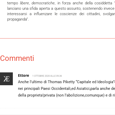
tempo
libere
,
democratiche
, in forza anche della cosiddetta 
lanciano una sfida aperta a questo assunto, sostenendo invece c
interessarsi a influenzare le coscienze dei cittadini, svolg
propaganda”.
Commenti
Ettore
1 OTTOBRE 2020 ALLE 09.36
Anche l’ultimo di Thomas Piketty “Capitale ed Ideologia”d
nei principali Paesi Occidentali,ed Asiatici,parla anche 
della proprieta’privata (non l’abolizione,comunque) e di 