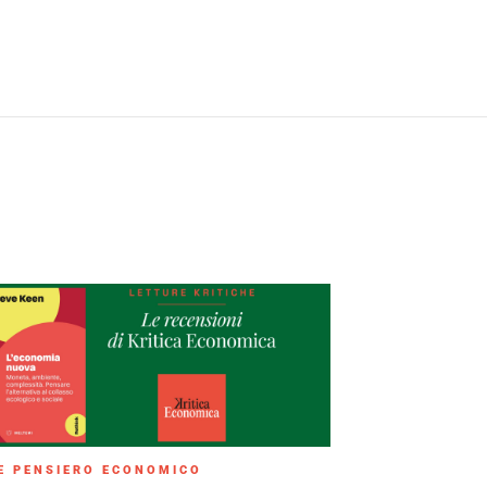
E PENSIERO ECONOMICO
TEORIA E P