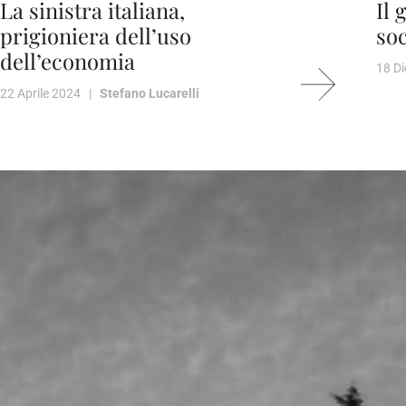
La sinistra italiana,
Il 
prigioniera dell’uso
soc
dell’economia
18 D
22 Aprile 2024 |
Stefano Lucarelli