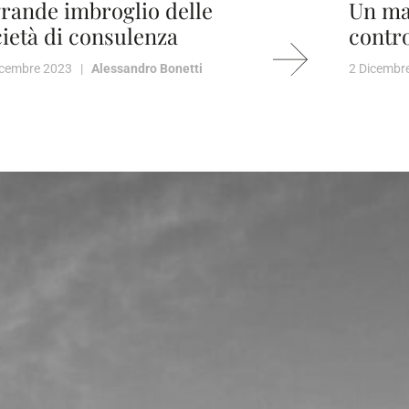
grande imbroglio delle
Un ma
ietà di consulenza
contro
icembre 2023 |
Alessandro Bonetti
2 Dicemb