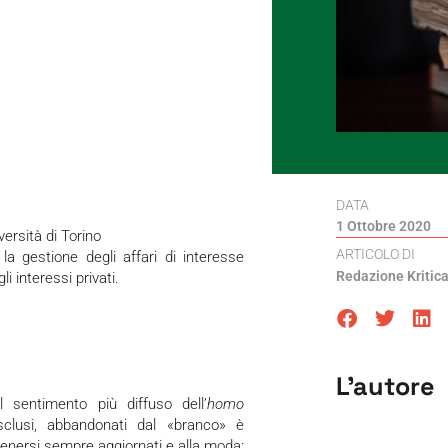
DATA
1 Ottobre 2020
versità di Torino
ARTICOLO DI
: la gestione degli affari di interesse
Redazione Kritic
 interessi privati.
L'autore
 sentimento più diffuso dell’
homo
 esclusi, abbandonati dal «branco» è
enersi sempre aggiornati e alla moda: