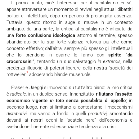
Il primo punto, cioè l’interesse per il capitalismo
in sé
,
appare attraversare un momento di revival negli attuali dibattiti
politici e intellettuali, dopo un periodo di prolungata assenza.
Tuttavia, questo ritorno in auge si muove in un contesto
ambiguo: da una parte, la critica al capitalismo è inficiata da
una
forte confusione ideologica
attorno al termine, spesso
sbandierato per la sua forte valenza retorica più che come
concetto effettivo; dall’altra, sempre più spesso gli intellettuali
che lo prendono in esame lo fanno con
spirito “da
crocerossini”
, tentando un suo salvataggio
in extremis
, nella
credenza illusoria di potersi liberare della nostra ‘società dei
1
rottweiler’
adoperando blande museruole.
Fraser e Jaeggi si muovono su tutt’altro piano: la loro critica
è
radicale,
in un duplice senso. Innanzitutto,
rifiutano l’assetto
economico vigente
in toto
senza possibilità di appello
; in
secondo luogo, non si limitano a contestarne i meccanismi
distributivi
, ma vanno a fondo in quelli
produttivi,
smontando
davanti ai nostri occhi la “scatola nera” dell’economia e
svelandone l’inerente ed essenziale tendenza alla crisi.