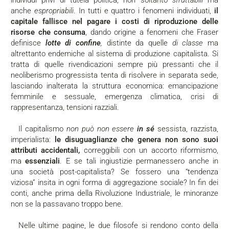
individui privi di tutela politica, non soltanto
sfruttabili
ma
anche
espropriabili
. In tutti e quattro i fenomeni individuati,
il
capitale fallisce nel pagare i costi di riproduzione delle
risorse che consuma
, dando origine a fenomeni che Fraser
definisce
lotte di confine
,
distinte da quelle
di classe
ma
altrettanto endemiche al sistema di produzione capitalista. Si
tratta di quelle rivendicazioni sempre più pressanti che il
neoliberismo progressista tenta di risolvere in separata sede,
lasciando inalterata la struttura economica: emancipazione
femminile e sessuale, emergenza climatica, crisi di
rappresentanza, tensioni razziali.
Il capitalismo
non può non essere
in sé
sessista, razzista,
imperialista:
le disuguaglianze che genera non sono suoi
attributi accidentali,
correggibili con un accorto riformismo,
ma
essenziali
. E se tali ingiustizie permanessero anche in
una società post-capitalista? Se fossero una “tendenza
viziosa” insita in ogni forma di aggregazione sociale? In fin dei
conti, anche prima della Rivoluzione Industriale, le minoranze
non se la passavano troppo bene.
Nelle ultime pagine, le due filosofe si rendono conto della