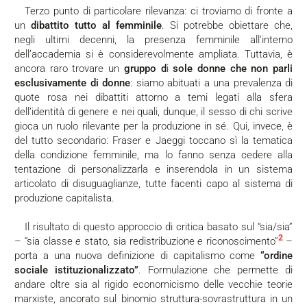
Terzo punto di particolare rilevanza: ci troviamo di fronte a
un
dibattito tutto al femminile
. Si potrebbe obiettare che,
negli ultimi decenni, la presenza femminile all’interno
dell’accademia si è considerevolmente ampliata. Tuttavia, è
ancora raro trovare un
gruppo d
i
sole donne che non parli
esclusivamente di donne
: siamo abituati a una prevalenza di
quote rosa nei dibattiti attorno a temi legati alla sfera
dell’identità di genere e nei quali, dunque, il sesso di chi scrive
gioca un ruolo rilevante per la produzione in sé. Qui, invece, è
del tutto secondario: Fraser e Jaeggi toccano sì la tematica
della condizione femminile, ma lo fanno senza cedere alla
tentazione di personalizzarla e inserendola in un sistema
articolato di disuguaglianze, tutte facenti capo al sistema di
produzione capitalista.
Il risultato di questo approccio di critica basato sul “sia/sia”
2
– “sia classe
e
stato, sia redistribuzione
e
riconoscimento”
–
porta a una nuova definizione di capitalismo come
“ordine
sociale istituzionalizzato”
. Formulazione che permette di
andare oltre sia al rigido economicismo delle vecchie teorie
marxiste, ancorato sul binomio struttura-sovrastruttura in un