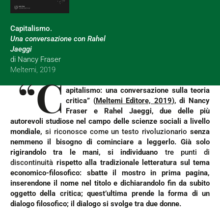
Capitalismo.
Una conversazione con Rahel
Jaeggi
di Nancy Fraser
Meltemi, 2019
“C
apitalismo: una conversazione sulla teoria
critica
”
(
Meltemi Editore, 2019
)
,
di Nancy
Fraser e Rahel Jaeggi, due delle più
autorevoli studiose nel campo delle scienze sociali a livello
mondiale,
si riconosce come un testo rivoluzionario
senza
nemmeno il bisogno di cominciare a leggerlo. Già solo
rigirandolo tra le mani, si individuano
tre punti di
discontinuità
rispetto alla tradizionale letteratura sul tema
economico-filosofico: sbatte il mostro in prima pagina,
inserendone il nome nel titolo e dichiarandolo fin da subito
oggetto della critica; quest’ultima prende la forma di un
dialogo filosofico; il dialogo si svolge tra due donne.