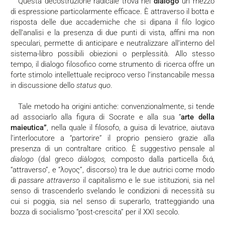
Questa decostruzione radicale trova nel
dialogo
un mezzo
di espressione particolarmente efficace. È attraverso il botta e
risposta delle due accademiche che si dipana il filo logico
dell’analisi e la presenza di due punti di vista, affini ma non
speculari, permette di anticipare e neutralizzare all’interno del
sistema-libro possibili obiezioni o perplessità. Allo stesso
tempo, il dialogo filosofico come strumento di ricerca offre un
forte stimolo intellettuale reciproco verso l’instancabile messa
in discussione dello
status quo
.
Tale metodo ha origini antiche: convenzionalmente, si tende
ad associarlo alla figura di Socrate e alla sua “
arte della
maieutica”
, nella quale il filosofo, a guisa di levatrice, aiutava
l’interlocutore a “partorire” il proprio pensiero grazie alla
presenza di un contraltare critico. È suggestivo pensale al
dialogo
(dal greco
diàlogos,
composto dalla particella διά,
“attraverso”, e “λογος”, discorso) tra le due autrici come modo
di
passare attraverso
il capitalismo e le sue istituzioni, sia nel
senso di trascenderlo svelando le condizioni di necessità su
cui si poggia, sia nel senso di superarlo, tratteggiando una
bozza di socialismo “post-crescita” per il XXI secolo.