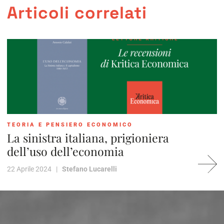
Articoli correlati
TEORIA E PENSIERO ECONOMICO
La sinistra italiana, prigioniera
dell’uso dell’economia
22 Aprile 2024 |
Stefano Lucarelli
1