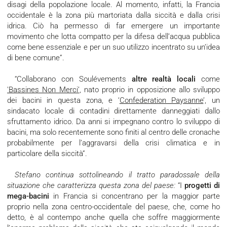
disagi della popolazione locale. Al momento, infatti, la Francia
occidentale è la zona più martoriata dalla siccità e dalla crisi
idrica. Ciò ha permesso di far emergere un importante
movimento che lotta compatto per la difesa dell’acqua pubblica
come bene essenziale e per un suo utilizzo incentrato su un’idea
di bene comune”.
“Collaborano con Soulévements
altre realtà locali
come
'Bassines Non Merci’
, nato proprio in opposizione allo sviluppo
dei bacini in questa zona, e ‘
Confederation Paysanne
’, un
sindacato locale di contadini direttamente danneggiati dallo
sfruttamento idrico. Da anni si impegnano contro lo sviluppo di
bacini, ma solo recentemente sono finiti al centro delle cronache
probabilmente per l’aggravarsi della crisi climatica e in
particolare della siccità”.
Stefano continua sottolineando il tratto paradossale della
situazione che caratterizza questa zona del paese:
“I
progetti di
mega-bacini
in Francia si concentrano per la maggior parte
proprio nella zona centro-occidentale del paese, che, come ho
detto, è al contempo anche quella che soffre maggiormente