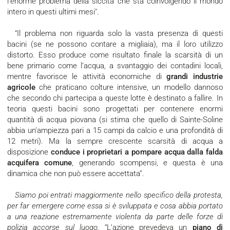
l’enorme problema della siccità che sta coinvolgendo il mondo
intero in questi ultimi mesi".
“Il problema non riguarda solo la vasta presenza di questi
bacini (se ne possono contare a migliaia), ma il loro utilizzo
distorto. Esso produce come risultato finale la scarsità di un
bene primario come l’acqua, a svantaggio dei contadini locali,
mentre favorisce le attività economiche di
grandi industrie
agricole
che praticano colture intensive, un modello dannoso
che secondo chi partecipa a queste lotte è destinato a fallire. In
teoria questi bacini sono progettati per contenere enormi
quantità di acqua piovana (si stima che quello di Sainte-Soline
abbia un’ampiezza pari a 15 campi da calcio e una profondità di
12 metri). Ma la sempre crescente scarsità di acqua a
disposizione
conduce i proprietari a pompare acqua dalla falda
acquifera comune
, generando scompensi, e questa è una
dinamica che non può essere accettata”.
Siamo poi entrati maggiormente nello specifico della protesta,
per far emergere come essa si è sviluppata e cosa abbia portato
a una reazione estremamente violenta da parte delle forze di
polizia accorse sul luogo.
“L’azione prevedeva un
piano di