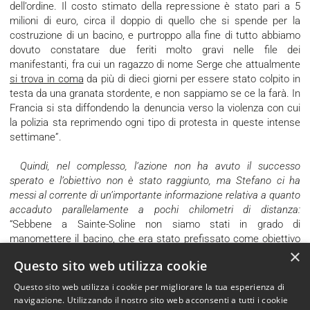
dell’ordine. Il costo stimato della repressione è stato pari a 5
milioni di euro, circa il doppio di quello che si spende per la
costruzione di un bacino, e purtroppo alla fine di tutto abbiamo
dovuto constatare due feriti molto gravi nelle file dei
manifestanti, fra cui un ragazzo di nome Serge che attualmente
si trova in coma
da più di dieci giorni per essere stato colpito in
testa da una granata stordente, e non sappiamo se ce la farà. In
Francia si sta diffondendo la denuncia verso la violenza con cui
la polizia sta reprimendo ogni tipo di protesta in queste intense
settimane”.
Quindi, nel complesso, l’azione non ha avuto il successo
sperato e l’obiettivo non è stato raggiunto, ma Stefano ci ha
messi al corrente di un’importante informazione relativa a quanto
accaduto parallelamente a pochi chilometri di distanza:
“Sebbene a Sainte-Soline non siamo stati in grado di
manomettere il bacino, che era stato prefissato come obiettivo
×
dell’azione, possiamo comunque parlare di un’azione di
Questo sito web utilizza cookie
successo e questo ci conforta particolarmente. Infatti, l’azione
organizzata e partecipata da così tante persone ha funzionato
Questo sito web utilizza i cookie per migliorare la tua esperienza di
da
diversivo
, concentrando tutta l’attenzione degli agenti sul
navigazione. Utilizzando il nostro sito web acconsenti a tutti i cookie