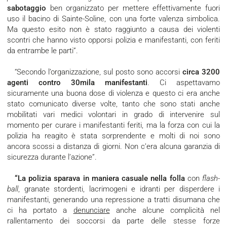
sabotaggio
ben organizzato per mettere effettivamente fuori
uso il bacino di Sainte-Soline, con una forte valenza simbolica.
Ma questo esito non è stato raggiunto a causa dei violenti
scontri che hanno visto opporsi polizia e manifestanti, con feriti
da entrambe le parti”.
“Secondo l’organizzazione, sul posto sono accorsi
circa 3200
agenti contro 30mila manifestanti
. Ci aspettavamo
sicuramente una buona dose di violenza e questo ci era anche
stato comunicato diverse volte, tanto che sono stati anche
mobilitati vari medici volontari in grado di intervenire sul
momento per curare i manifestanti feriti, ma la forza con cui la
polizia ha reagito è stata sorprendente e molti di noi sono
ancora scossi a distanza di giorni. Non c’era alcuna garanzia di
sicurezza durante l’azione”.
“La polizia sparava in maniera casuale nella folla
con
flash-
ball
, granate stordenti, lacrimogeni e idranti per disperdere i
manifestanti, generando una repressione a tratti disumana che
ci ha portato a
denunciare
anche alcune complicità nel
rallentamento dei soccorsi da parte delle stesse forze