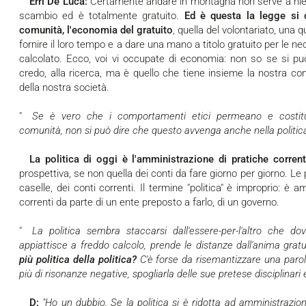
Erri De Luca:
Certamente andare in montagna non serve a nien
scambio ed è totalmente gratuito.
Ed è questa la legge si 
comunità, l'economia del gratuito
, quella del volontariato, una
fornire il loro tempo e a dare una mano a titolo gratuito per le n
calcolato. Ecco, voi vi occupate di economia: non so se si può 
credo, alla ricerca, ma è quello che tiene insieme la nostra 
della nostra società.
"
Se è vero che i comportamenti etici permeano e costituiscono le fondamenta della nostra
comunità, non si può dire che questo avvenga anche nella politica
La politica di oggi è l'amministrazione di pratiche corrent
prospettiva, se non quella dei conti da fare giorno per giorno. L
caselle, dei conti correnti. Il termine "politica" è improprio: è a
correnti da parte di un ente preposto a farlo, di un governo.
"
La politica sembra staccarsi dall'essere-per-l'altro che dovrebbe costituire la sua essenza. Si
appiattisce a freddo calcolo, prende le distanze dall'anima gratu
più politica della politica?
C'è forse da risemantizzare una parol
più di risonanze negative, spogliarla delle sue pretese disciplinari
D:
"Ho un dubbio. Se la politica si è ridotta ad amministrazion