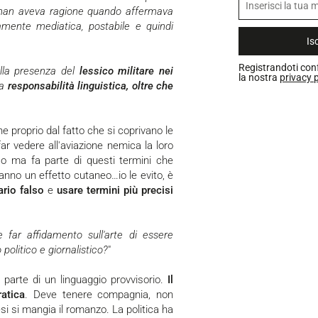
han aveva ragione quando affermava
amente mediatica, postabile e quindi
Isc
Registrandoti con
nella presenza del
lessico militare nei
la nostra
privacy p
la
responsabilità linguistica, oltre che
ene proprio dal fatto che si coprivano le
n far vedere all'aviazione nemica la loro
lso ma fa parte di questi termini che
nno un effetto cutaneo…io le evito, è
ario falso
e
usare termini più precisi
e far affidamento sull'arte di essere
 politico e giornalistico?
"
a parte di un linguaggio provvisorio.
Il
atica
. Deve tenere compagnia, non
i si mangia il romanzo. La politica ha