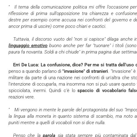
"
Il tema della comunicazione politica mi offre l'occasione pe
riflessione di prima sull'opposizione tra chiarezza e confusion
destre per esempio come accusa nei confronti del governo e dei
ancor prima di uscire) come poco chiari e caotici.
Tuttavia, il discorso vuoto del "non si capisce" dilaga anche i
linguaggio emotivo
buono anche per far "tuonare" i titoli (son
paura fa novanta. Soldi a chi chiude" in prima pagina due settima
Erri De Luca:
La confusione, dice? Per me si tratta dell'uso 
penso a quando parlano di
"invasione" di stranieri
. "Invasione" 
militare da parte di una nazione nei confronti di un'altra che st
l'intenzione di occuparla, ma insomma non si può usare questo 
spicciolata, inermi. Quindi c'è lo
spaccio di vocabolario fals
reazioni vere.
"
Mi vengono in mente le parole del protagonista del suo "Impossibile" che a un certo punto paragona
la lingua alla moneta in quanto sistema di scambio, ma noto a
puniti mentre a quelli di vocaboli non si dice nulla.
Penso che la
parola
sia stata sempre più contaminata dal