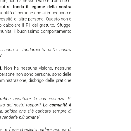
te, non ha nessun valore d'uso né di
cui si fonda il legame della nostra
 quantità di persone che si impegnano a
ecessità di altre persone. Questo non è
calcolare il Pil del gratuito. Sfugge,
comunità, il buonissimo comportamento
".
i
. Non ha nessuna visione, nessuna
e persone non sono persone, sono delle
mministrazione, disbrigo delle pratiche
ita dei nostri rapporti.
La comunità è
a, un'idea che si è caricata sempre di
 e renderla più umana".
e, è forse sbagliato parlare ancora di