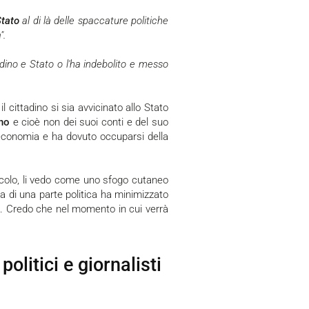
Stato
al di là delle spaccature politiche
".
adino e Stato o l'ha indebolito e messo
 cittadino si sia avvicinato allo Stato
ino
e cioè non dei suoi conti e del suo
'economia e ha dovuto occuparsi della
icolo, li vedo come uno sfogo cutaneo
a di una parte politica ha minimizzato
o". Credo che nel momento in cui verrà
.
olitici e giornalisti