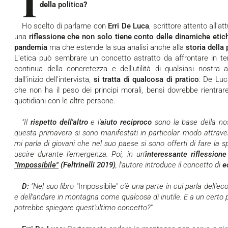
I
della
politica
?
Ho scelto di parlarne con
Erri De Luca
, scrittore attento all'a
una
riflessione che non solo tiene conto delle dinamiche etic
pandemia
ma che estende la sua analisi anche alla
storia della 
L'etica può sembrare un concetto astratto da affrontare in t
continua della concretezza e dell'utilità di qualsiasi nostra
dall'inizio dell'intervista,
si tratta di qualcosa di pratico
: De Luc
che non ha il peso dei principi morali, bensì dovrebbe rientrare
quotidiani con le altre persone.
"Il
rispetto dell'altro
e l'
aiuto reciproco
sono la base della nos
questa primavera si sono manifestati in particolar modo attrave
mi parla di giovani che nel suo paese si sono offerti di fare la 
uscire durante l'emergenza. Poi, in un'
interessante riflessione
"Impossibile"
(Feltrinelli 2019)
, l'autore introduce il concetto di
e
D:
"Nel suo libro
"Impossibile"
c'è una parte in cui parla dell'
e dell'andare in montagna come qualcosa di inutile. E a un certo pu
potrebbe spiegare quest'ultimo concetto?
"