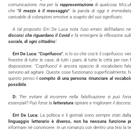
comunicazione, ma per la
rappresentazione
di qualcosa. McLu
che
"il mezzo è il messaggio"
: la parola di oggi è immediat
caricabile di colorazioni emotive a scapito del suo significato.
A tal proposito Erri De Luca nota l'uso errato dell'italiano 
discorsi che riguardano il Covid
e fa emergere la riflessione sul
sociale, di ogni cittadino
".
Erri De Luca:
"Coprifuoco"
, io lo so che cos'è il coprifuoco: vi
finestre di tutte le case, di tutti i piani, di tutte le città per no
disposizione. "Coprifuoco" è ancora spaccio di vocabolario fa
servono ad agitare. Queste cose funzionano superficialmente, ha
questo penso il
compito di una persona
:
rinunciare al vocabol
possibile
.
D:
"Per evitare di incorrere nella falsificazione si può fors
essenziali? Può forse la
letteratura
ispirare e migliorare il discorso
Erri De Luca:
La politica e il giornali sono sempre stati dall
linguaggio letterario è diverso, non ha nessuna funzione pr
informare né convincere. In un romanzo con dentro una tesi la tes