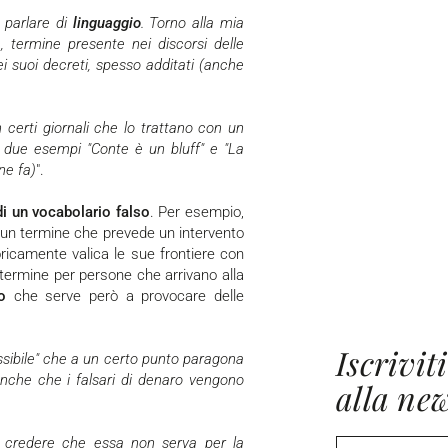
r parlare di
linguaggio
. Torno alla mia
e, termine presente nei discorsi delle
 suoi decreti, spesso additati (anche
n certi giornali che lo trattano con un
o due esempi "Conte è un bluff" e "La
ne fa)
".
di un vocabolario falso
. Per esempio,
è un termine che prevede un intervento
oricamente valica le sue frontiere con
termine per persone che arrivano alla
o
che serve però a provocare delle
Iscriviti
nche che i falsari di denaro vengono
alla new
 credere che essa non serva per la