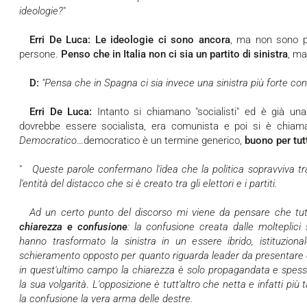
ideologie?
"
Erri De Luca
: Le ideologie ci sono ancora
, ma non sono più
persone.
Penso che in Italia non ci sia un partito di sinistra
, ma
D:
"Pensa che in Spagna ci sia invece una sinistra più forte con i
Erri De Luca:
Intanto si chiamano "socialisti" ed è già una
dovrebbe essere socialista, era comunista e poi si è chiamat
Democratico
…democratico è un termine generico,
buono per tut
"
Queste parole confermano l'idea che la politica sopravviva tra le persone, ma suggeriscono anche
l'entità del distacco che si è creato tra gli elettori e i partiti.
Ad un certo punto del discorso mi viene da pensare che tutt
chiarezza e confusione
: la confusione creata dalle molteplic
hanno trasformato la sinistra in un essere ibrido, istituziona
schieramento opposto per quanto riguarda leader da presentare
in quest'ultimo campo la chiarezza è solo propagandata e spess
la sua volgarità
.
L'opposizione è tutt'altro che netta e infatti più 
la confusione la vera arma delle destre.