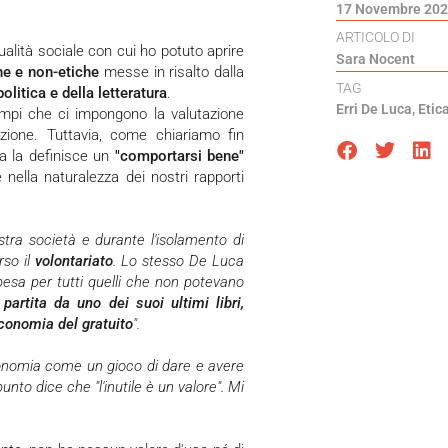
17 Novembre 20
ARTICOLO DI
ttualità sociale con cui ho potuto aprire
Sara Nocent
he e non-etiche
messe in risalto dalla
TAG
politica e della letteratura
.
Erri De Luca
,
Etic
empi che ci impongono la valutazione
 azione. Tuttavia, come chiariamo fin
a la definisce un
"comportarsi bene"
 nella naturalezza dei nostri rapporti
tra società e durante l'isolamento di
rso il
volontariato
. Lo stesso De Luca
spesa per tutti quelli che non potevano
 partita da uno dei suoi ultimi libri,
conomia del gratuito
".
economia come un gioco di dare e avere
nto dice che "l'inutile è un valore". Mi