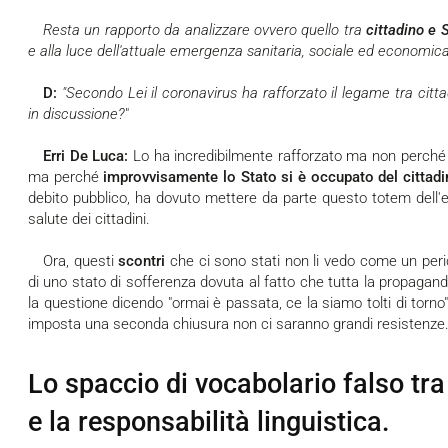
Resta un rapporto da analizzare ovvero quello tra
cittadino e 
e alla luce dell'attuale emergenza sanitaria, sociale ed economica
D:
"Secondo Lei il coronavirus ha rafforzato il legame tra citt
in discussione?
"
Erri De Luca:
Lo ha incredibilmente rafforzato ma non perché il
ma perché
improvvisamente lo Stato si è occupato del cittad
debito pubblico, ha dovuto mettere da parte questo totem dell
salute dei cittadini.
Ora, questi
scontri
che ci sono stati non li vedo come un per
di uno stato di sofferenza dovuta al fatto che tutta la propagand
la questione dicendo "ormai è passata, ce la siamo tolti di torn
imposta una seconda chiusura non ci saranno grandi resistenze
Lo spaccio di vocabolario falso tra p
e la responsabilità linguistica.