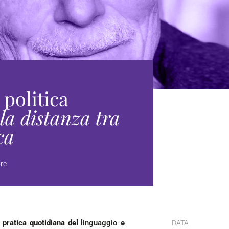
 politica
la distanza tra
ca
ore
 pratica quotidiana del
linguaggio
e
DATA