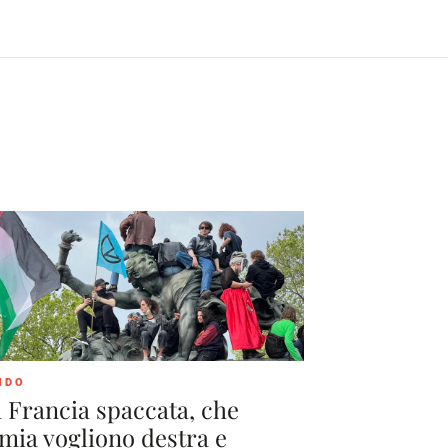
NDO
TEORIA E P
 Francia spaccata, che
L'econom
mia vogliono destra e
università