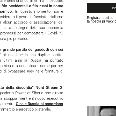
filo-occidentali e filo-russi in nome
Isc
onomico
. In questo momento non è
siderato il peso dell’assistenzialismo
Registrandoti con
la nostra
privacy p
 alcun accordo di associazione, dal
ina, sia a sostegno della sua economia
i promossi per combattere il Covid-19.
cora più profondo.
la
grande partita dei gasdotti con cui
E si inserisce in una duplice partita:
gli ultimi anni la Russia ha puntato
onomica e a consolidare come partner
ci di bypassare Kiev nelle forniture di
otto della discordia” Nord Stream 2,
asdotto Power of Siberia che dirotta
ina scoppia mentre il nuovo esecutivo
o, mentre
Cina e Russia si accordano
mmercio energetico bilaterale.