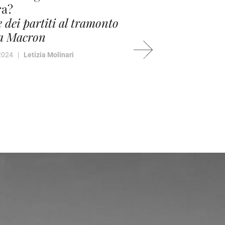
ra?
20 Maggio 20
e dei partiti al tramonto
ra Macron
 2024 |
Letizia Molinari