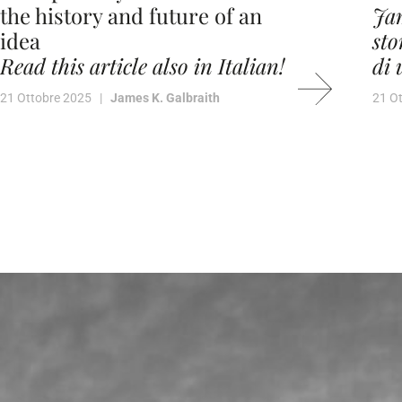
the history and future of an
Jam
idea
sto
Read this article also in Italian!
di
21 Ottobre 2025 |
James K. Galbraith
21 O