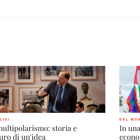
LISI
DAL MO
multipolarismo: storia e
In una
uro di un'idea
econo