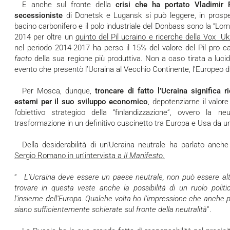
E anche sul fronte della
crisi che ha portato Vladimir 
secessioniste
di Donetsk e Lugansk si può leggere, in prospe
bacino carbonifero e il polo industriale del Donbass sono la “Lo
2014 per oltre un
quinto del Pil ucraino e ricerche della Vox Uk
nel periodo 2014-2017 ha perso il 15% del valore del Pil pro c
facto
della sua regione più produttiva. Non a caso tirata a luc
evento che presentò l’Ucraina al Vecchio Continente, l’Europeo di
Per Mosca, dunque,
troncare di fatto l’Ucraina significa 
esterni per il suo sviluppo economico
, depotenziarne il valore
l’obiettivo strategico della “finlandizzazione”, ovvero la 
trasformazione in un definitivo cuscinetto tra Europa e Usa da un
Della desiderabilità di un’Ucraina neutrale ha parlato anc
Sergio Romano in un’intervista a
Il Manifesto
.
“
L’Ucraina deve essere un paese neutrale, non può essere altro che un paese neutrale e potrebbe
trovare in questa veste anche la possibilità di un ruolo politi
l’insieme dell’Europa. Qualche volta ho l’impressione che anche
siano sufficientemente schierate sul fronte della neutralità
”.