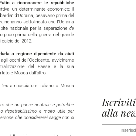
Putin a riconoscere le repubbliche
ttiva, un determinante economico: il
mbardia” d’Ucraina, pesavano prima del
raine
hanno sottolineato che l’Ucraina
apite nazionale per la separazione
de
ido poco prima della guerra nel grande
 calcio del 2012.
ridurla a regione dipendente da aiuti
 agli occhi dell’Occidente, avvicinarne
neutralizzazione del Paese e la sua
 lato e Mosca dall’altro.
he l’ex ambasciatore italiano a Mosca
Iscriviti
alla new
co rispettabilissimo e molto utile per
 persone che considererei sagge non si