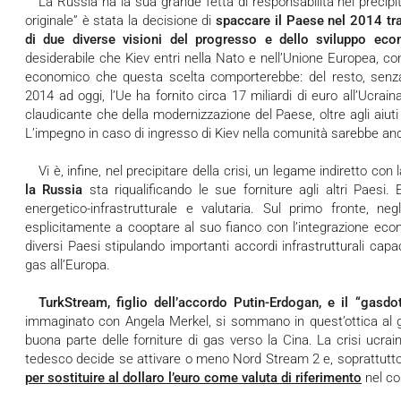
La Russia ha la sua grande fetta di responsabilità nel precipitare della crisi ucraina, ma il “peccato
originale” è stata la decisione di
spaccare il Paese nel 2014 tra 
di due diverse visioni del progresso e dello sviluppo ec
desiderabile che Kiev entri nella Nato e nell’Unione Europea, con
economico che questa scelta comporterebbe: del resto, senza
2014 ad oggi, l’Ue ha fornito circa 17 miliardi di euro all’Ucra
claudicante che della modernizzazione del Paese, oltre agli aiut
L’impegno in caso di ingresso di Kiev nella comunità sarebbe an
Vi è, infine, nel precipitare della crisi, un legame indiretto con 
la Russia
sta riqualificando le sue forniture agli altri Paesi. 
energetico-infrastrutturale e valutaria. Sul primo fronte, ne
esplicitamente a cooptare al suo fianco con l’integrazione ec
diversi Paesi stipulando importanti accordi infrastrutturali capa
gas all’Europa.
TurkStream, figlio dell’accordo Putin-Erdogan, e il “gasd
immaginato con Angela Merkel, si sommano in quest’ottica al g
buona parte delle forniture di gas verso la Cina. La crisi ucra
tedesco decide se attivare o meno Nord Stream 2 e, soprattutt
per sostituire al dollaro l’euro come valuta di riferimento
nel co