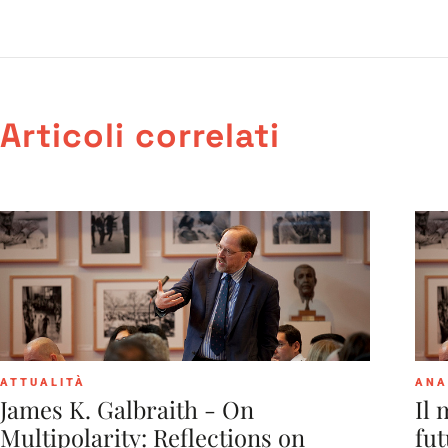
Articoli correlati
ATTUALITÀ
ANA
James K. Galbraith - On
Il 
Multipolarity: Reflections on
fut