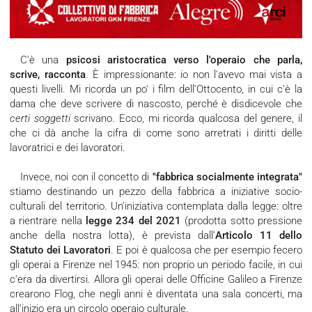
C'è una
psicosi aristocratica verso l'operaio che parla,
scrive, racconta
. È impressionante: io non l'avevo mai vista a
questi livelli. Mi ricorda un po' i film dell'Ottocento, in cui c'è la
dama che deve scrivere di nascosto, perché è disdicevole che
certi soggetti
scrivano. Ecco, mi ricorda qualcosa del genere, il
che ci dà anche la cifra di come sono arretrati i diritti delle
lavoratrici e dei lavoratori.
Invece, noi con il concetto di
"fabbrica socialmente integrata"
stiamo destinando un pezzo della fabbrica a iniziative socio-
culturali del territorio. Un'iniziativa contemplata dalla legge: oltre
a rientrare nella
legge 234 del 2021
(prodotta sotto pressione
anche della nostra lotta), è prevista dall’
Articolo 11 dello
Statuto dei Lavoratori
. E poi è qualcosa che per esempio fecero
gli operai a Firenze nel 1945: non proprio un periodo facile, in cui
c'era da divertirsi. Allora gli operai delle Officine Galileo a Firenze
crearono Flog, che negli anni è diventata una sala concerti, ma
all'inizio era un circolo operaio culturale.