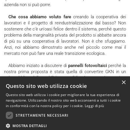
azienda non si può porre.
Che cosa abbiamo voluto fare
creando la cooperativa dei
lavoratori e il progetto di reindustrializzazione dal basso? Non
sostenere che c'è un'oasi felice dentro il sistema, perché questo
problema della marginalità privata del prodotto si abbatte ancora
di più su una cooperativa di lavoratori. Non è che sfuggiamo.
Anzi, noi abbiamo dimostrato anche nel piccolo come mai il
mercato non può fare una reale transizione ecologica.
Abbiamo iniziato a discutere di
pannelli fotovoltaici
perché la
nostra prima proposta è stata quella di convertire GKN in un
polo pubblico della mobilità sostenibile. Avevamo riconosciuto
×
che stava venendo smantellato il sistema dell’automotive e che
Questo sito web utilizza cookie
l'industria italiana autobus era in crisi, anche perché le manca
Questo sito web utilizza i cookie per migliorare la tua esperienza di
una filiera vera e propria. Perciò, avevamo pensato di creare una
navigazione. Utilizzando il nostro sito web acconsenti a tutti i cookie
filiera dell'industria italiana autobus per riempire l'Italia di mezzi
in conformità con la nostra policy per i cookie.
Leggi di più
di trasporto pubblici, ovviamente con motorizzazione di ultima
generazione. Ma non ci hanno nemmeno ascoltati. Quindi,
STRETTAMENTE NECESSARI
quando in ottobre 2022 l'attacco del padrone è diventato
MOSTRA DETTAGLI
devastante lasciandoci 8 mesi senza stipendio, abbiamo dovuto