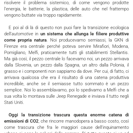
risolvere il problema sistemico, di come vengono prodotte
l’energia, le batterie, la plastica, delle auto che nel frattempo
vengono buttate via troppo rapidamente.
E poi al di là di questo non puoi fare la transizione ecologica
dell’
automotive
in
un sistema che allunga le filiere produttive
come propria natura
. Noi producevamo semiassi, la GKN di
Firenze era centrale perché poteva servire Mirafiori, Modena,
Pomigliano, Melfi, praticamente tutti gli stabilimenti Stellantis.
Ma già così, il pezzo centrale lo facevamo noi, un pezzo arrivava
dalla Slovenia, un pezzo dalla Spagna, un altro dalla Polonia, il
grasso e i componenti non sappiamo da dove. Per cui, di fatto, ci
arrivava qualcosa che era il risultato di una catena produttiva
incredibile, anche se il semiasse tutto sommato è un pezzo
semplice. Noi lo assemblavamo, poi lo spedivamo a Melfi che a
sua volta lo montava sulle Jeep Renegade e inviava il tutto negli
Stati Uniti.
Oggi la transizione trascura questa enorme catena di
emissioni di CO2
, che rincorre manodopera a basso costo, così
come trascura che fra le maggiori cause dell’inquinamento