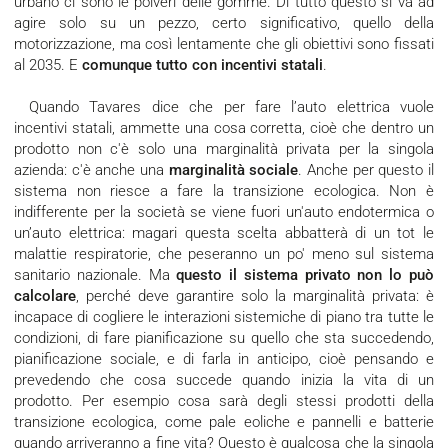
urbano ci sono le polveri delle gomme. Di tutto questo si va ad
agire solo su un pezzo, certo significativo, quello della
motorizzazione, ma così lentamente che gli obiettivi sono fissati
al 2035. E
comunque tutto con incentivi statali
.
Quando Tavares dice che per fare l’auto elettrica vuole
incentivi statali, ammette una cosa corretta, cioè che dentro un
prodotto non c'è solo una marginalità privata per la singola
azienda: c'è anche una
marginalità sociale
. Anche per questo il
sistema non riesce a fare la transizione ecologica. Non è
indifferente per la società se viene fuori un'auto endotermica o
un’auto elettrica: magari questa scelta abbatterà di un tot le
malattie respiratorie, che peseranno un po' meno sul sistema
sanitario nazionale. Ma
questo il sistema privato non lo può
calcolare
, perché deve garantire solo la marginalità privata: è
incapace di cogliere le interazioni sistemiche di piano tra tutte le
condizioni, di fare pianificazione su quello che sta succedendo,
pianificazione sociale, e di farla in anticipo, cioè pensando e
prevedendo che cosa succede quando inizia la vita di un
prodotto. Per esempio cosa sarà degli stessi prodotti della
transizione ecologica, come pale eoliche e pannelli e batterie
quando arriveranno a fine vita? Questo è qualcosa che la singola