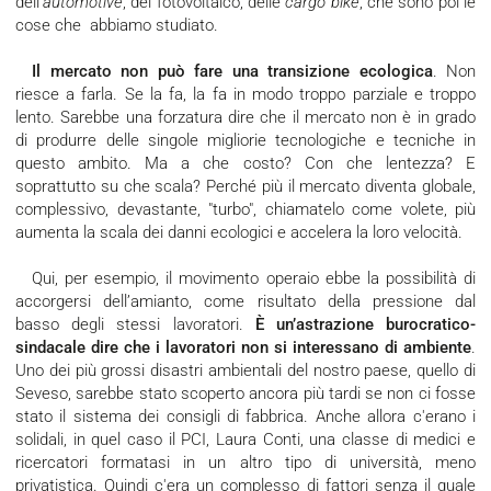
dell'
automotive
, del fotovoltaico, delle
cargo bike
, che sono poi le
cose che abbiamo studiato.
Il mercato non può fare una transizione ecologica
. Non
riesce a farla. Se la fa, la fa in modo troppo parziale e troppo
lento. Sarebbe una forzatura dire che il mercato non è in grado
di produrre delle singole migliorie tecnologiche e tecniche in
questo ambito. Ma a che costo? Con che lentezza? E
soprattutto su che scala? Perché più il mercato diventa globale,
complessivo, devastante, "turbo", chiamatelo come volete, più
aumenta la scala dei danni ecologici e accelera la loro velocità.
Qui, per esempio, il movimento operaio ebbe la possibilità di
accorgersi dell’amianto, come risultato della pressione dal
basso degli stessi lavoratori.
È un’astrazione burocratico-
sindacale dire che i lavoratori non si interessano di ambiente
.
Uno dei più grossi disastri ambientali del nostro paese, quello di
Seveso, sarebbe stato scoperto ancora più tardi se non ci fosse
stato il sistema dei consigli di fabbrica. Anche allora c'erano i
solidali, in quel caso il PCI, Laura Conti, una classe di medici e
ricercatori formatasi in un altro tipo di università, meno
privatistica. Quindi c'era un complesso di fattori senza il quale