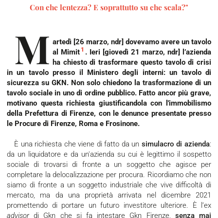
Con che lentezza? E soprattutto su che scala?"
M
artedì [26 marzo,
ndr
] dovevamo avere un tavolo
1
al Mimit
. Ieri [giovedì 21 marzo,
ndr
] l’azienda
ha chiesto di trasformare questo tavolo di crisi
in un tavolo presso il Ministero degli interni: un tavolo di
sicurezza su GKN. Non solo chiedono la trasformazione di un
tavolo sociale in uno di ordine pubblico. Fatto ancor più grave,
motivano questa richiesta giustificandola con l'immobilismo
della Prefettura di Firenze, con le denunce presentate presso
le Procure di Firenze, Roma e Frosinone.
È una richiesta che viene di fatto da un
simulacro di azienda
:
da un liquidatore e da un'azienda su cui è legittimo il sospetto
sociale di trovarsi di fronte a un soggetto che agisce per
completare la delocalizzazione per procura. Ricordiamo che non
siamo di fronte a un soggetto industriale che vive difficoltà di
mercato, ma da una proprietà arrivata nel dicembre 2021
promettendo di portare un futuro investitore ulteriore. È l’ex
advisor
di Gkn che si fa intestare Gkn Firenze,
senza mai