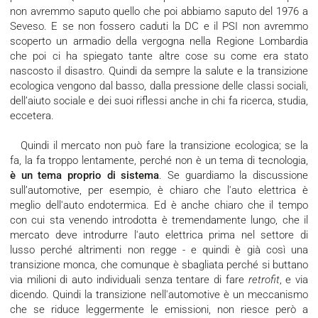
non avremmo saputo quello che poi abbiamo saputo del 1976 a
Seveso. E se non fossero caduti la DC e il PSI non avremmo
scoperto un armadio della vergogna nella Regione Lombardia
che poi ci ha spiegato tante altre cose su come era stato
nascosto il disastro. Quindi da sempre la salute e la transizione
ecologica vengono dal basso, dalla pressione delle classi sociali,
dell’aiuto sociale e dei suoi riflessi anche in chi fa ricerca, studia,
eccetera.
Quindi il mercato non può fare la transizione ecologica; se la
fa, la fa troppo lentamente, perché non è un tema di tecnologia,
è un tema proprio di sistema
. Se guardiamo la discussione
sull’automotive, per esempio, è chiaro che l'auto elettrica è
meglio dell'auto endotermica. Ed è anche chiaro che il tempo
con cui sta venendo introdotta è tremendamente lungo, che il
mercato deve introdurre l'auto elettrica prima nel settore di
lusso perché altrimenti non regge - e quindi è già così una
transizione monca, che comunque è sbagliata perché si buttano
via milioni di auto individuali senza tentare di fare
retrofit
, e via
dicendo. Quindi la transizione nell'automotive è un meccanismo
che se riduce leggermente le emissioni, non riesce però a