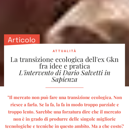
Articolo
ATTUALITÀ
La transizione ecologica dell'ex Gkn
fra idee e pratica
L'intervento di Dario Salvetti in
Sapienza
"Il mercato non può fare una transizione ecologica. Non
riesce a farla. Se la fa, la fa in modo troppo parziale e
troppo lento. Sarebbe una forzatura dire che il mercato
non è in grado di produrre delle singole migliorie
tecnologiche e tecniche in questo ambito. Ma a che costo?