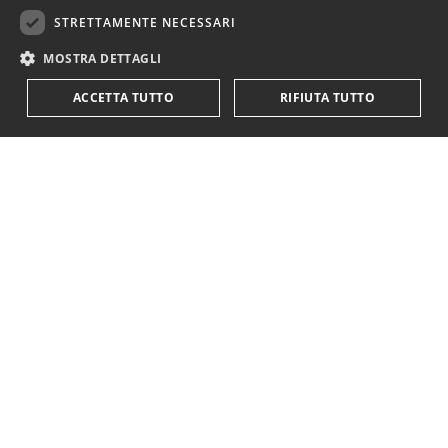
STRETTAMENTE NECESSARI
DATA
MOSTRA DETTAGLI
13 Gennaio 2022
ACCETTA TUTTO
RIFIUTA TUTTO
ARTICOLO DI
Francesco Principessa
TAG
Delocalizzazioni
,
Gkn
,
Innovazione
,
Neoliberismo
,
Politica Industriale
FRANCESCO PRINCIPESSA