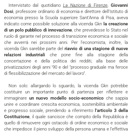
Intervistato dal quotidiano
La Nazione
di Firenze
,
Giovanni
Dosi
, professore ordinario di economia e direttore dell’Istituto di
economia presso la Scuola superiore Sant’Anna di Pisa, aveva
indicato come possibile soluzione alla vicenda Gkn
la creazione
di un polo pubblico di innovazione
, che prevedesse lo Stato nel
ruolo di garante nel processo di transizione economica e sociale
che avverrà nei prossimi anni. Per l’economista, inoltre, la
vicenda Gkn sarebbe parte del
riavvio di una stagione di nuove
relazioni industriali
che pone fine alla stagione della
concertazione e della politica dei redditi, alla base delle
privatizzazioni degli anni ‘90 e del “processo graduale ma feroce
di flessibilizzazione del mercato del lavoro”.
Non solo: allargando lo sguardo, la vicenda Gkn potrebbe
costituire un importante punto di partenza per riflettere e
immaginare
un nuovo modello socio-economico
che sappia
unire e coordinare crescita economica, sostenibilità ambientale
e progresso sociale, prendendo a riferimento
l’articolo 3 della
Costituzione
, il quale sancisce che compito della Repubblica è
quello di rimuovere ogni ostacolo di ordine economico e sociale
che impedisce il pieno sviluppo della persona umana e l’effettiva