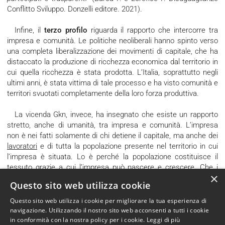
Conflitto Sviluppo. Donzelli editore. 2021).
Infine, il
terzo profilo
riguarda il rapporto che intercorre tra
impresa e comunità. Le politiche neoliberali hanno spinto verso
una completa liberalizzazione dei movimenti di capitale, che ha
distaccato la produzione di ricchezza economica dal territorio in
cui quella ricchezza è stata prodotta. L’Italia, soprattutto negli
ultimi anni, è stata vittima di tale processo e ha visto comunità e
territori svuotati completamente della loro forza produttiva.
La vicenda Gkn, invece, ha insegnato che esiste un rapporto
stretto, anche di umanità, tra impresa e comunità. L’impresa
non è nei fatti solamente di chi detiene il capitale, ma anche dei
lavoratori
e di tutta la popolazione presente nel territorio in cui
l’impresa è situata. Lo è perché la popolazione costituisce il
tessuto grazie a cui l’impresa può nascere e crescere. Che i
×
lavoratori si uniscano e creino una propria esperienza produttiva
Questo sito web utilizza cookie
è possibile;
impossibile è che esista un'impresa che faccia a
meno del proprio territorio, dei lavoratori e del loro
Questo sito web utilizza i cookie per migliorare la tua esperienza di
fondamentale contributo
.
navigazione. Utilizzando il nostro sito web acconsenti a tutti i cookie
in conformità con la nostra policy per i cookie.
Leggi di più