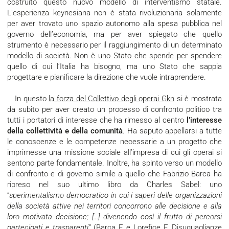
costruito questo nuovo modello di interventismo statale.
L’esperienza keynesiana non è stata rivoluzionaria solamente
per aver trovato uno spazio autonomo alla spesa pubblica nel
governo dell’economia, ma per aver spiegato che quello
strumento è necessario per il raggiungimento di un determinato
modello di società. Non è uno Stato che spende per spendere
quello di cui l’Italia ha bisogno, ma uno Stato che sappia
progettare e pianificare la direzione che vuole intraprendere.
In questo
la forza del Collettivo degli operai Gkn
si è mostrata
da subito per aver creato un processo di confronto politico tra
tutti i portatori di interesse che ha rimesso al centro
l’interesse
della collettività e della comunità
. Ha saputo appellarsi a tutte
le conoscenze e le competenze necessarie a un progetto che
imprimesse una missione sociale all’impresa di cui gli operai si
sentono parte fondamentale. Inoltre, ha spinto verso un modello
di confronto e di governo simile a quello che Fabrizio Barca ha
ripreso nel suo ultimo libro da Charles Sabel: uno
“
sperimentalismo democratico in cui i saperi delle organizzazioni
della società attive nei territori concorrono alle decisione e alla
loro motivata decisione; [...] divenendo così il frutto di percorsi
partecipati e trasparenti”
(Barca F. e Lorefice F. Disuguaglianze