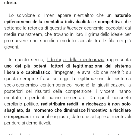
storia.
Lo scivolone di Imen appare nient'altro che un
naturale
epifenomeno della mentalità individualista e competitiva
che
sottende la retorica di questi
influencer
economici coccolati dai
media mainstream, che trovano in loro il grimaldello ideale per
promuovere uno specifico modello sociale tra le fila dei più
giovani.
In questo senso,
l’ideologia della meritocrazia
rappresenta
uno dei più potenti fattori di legittimazione del sistema
liberale e capitalistico
. “Impegnati, e avrai ciò che meriti”: su
questa semplice frase si regge la legittimazione del sistema
socio-economico contemporaneo, nonché la giustificazione a
posteriori dei risultati della competizione: i vincenti hanno
meritato, i perdenti hanno demeritato. Da qui il consueto
corollario politico:
redistribuire redditi e ricchezza è non solo
sbagliato, dal momento che diminuisce l’incentivo a rischiare
e impegnarsi
, ma anche ingiusto, dato che si toglie ai meritevoli
per dare ai demeritevoli.