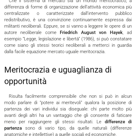
Che il sistema di mercato sia un mondo meritocratico, a
differenza di forme di organizzazione dell’attività economica più
centralizzate o caratterizzate dall’intervento pubblico
redistributivo, è una convinzione continuamente espressa dai
militanti neoliberali. Eppure, se si vanno a leggere le opere di un
autore neoliberale come
Friedrich August von Hayek
, ad
esempio “Legge, legislazione e libertà” (1986), si può constatare
come siano gli stessi teorici neoliberali a metterci in guardia
dalla facile equazione mercato uguale meritocrazia.
Meritocrazia e uguaglianza di
opportunità
Risulta facilmente comprensibile che non si può in alcun
modo parlare di “potere ai meritevoli” qualora la posizione di
partenza dei vari individui sia diseguale: chi parte molto più
avanti degli altri ha un vantaggio che gli consente di faticare
meno per raggiungere gli stessi risultati. Le
differenze di
partenza
sono di vario tipo, da quelle naturali (differenze
anatomiche e intellettive) a quelle sociali ed economiche.