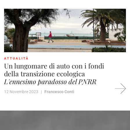
ATTUALITÀ
Un lungomare di auto con i fondi
della transizione ecologica
L'ennesimo paradosso del PNRR
12 Novembre 2023 |
Francesco Conti
2