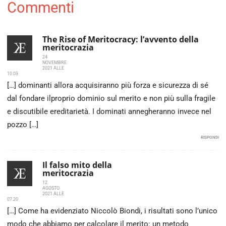
Commenti
The Rise of Meritocracy: l’avvento della
meritocrazia
24
NOVEMBRE
2021 ALLE
10.03
[…] dominanti allora acquisiranno più forza e sicurezza di sé
dal fondare ilproprio dominio sul merito e non più sulla fragile
e discutibile ereditarietà. I dominati annegheranno invece nel
pozzo […]
RISPONDI
Il falso mito della
meritocrazia
12
AGOSTO
2021 ALLE
07.20
[…] Come ha evidenziato Niccolò Biondi, i risultati sono l’unico
modo che abbiamo per calcolare il merito: un metodo