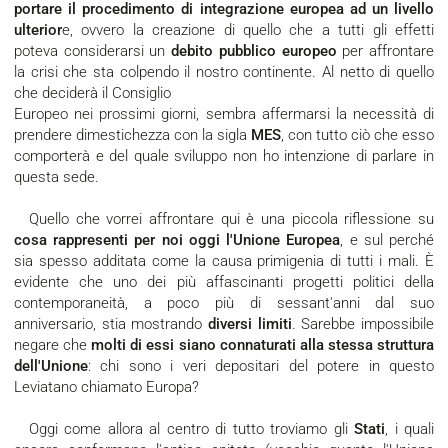
portare il procedimento di integrazione europea ad un livello
ulterior
e, ovvero la creazione di quello che a tutti gli effetti
poteva considerarsi un
debito pubblico europeo
per affrontare
la crisi che sta colpendo il nostro continente. Al netto di quello
che deciderà il Consiglio
Europeo nei prossimi giorni, sembra affermarsi la necessità di
prendere dimestichezza con la sigla
MES
, con tutto ciò che esso
comporterà e del quale sviluppo non ho intenzione di parlare in
questa sede.
Quello che vorrei affrontare qui è una piccola riflessione su
cosa rappresenti per noi oggi l'Unione Europea
, e sul perché
sia spesso additata come la causa primigenia di tutti i mali. È
evidente che uno dei più affascinanti progetti politici della
contemporaneità, a poco più di sessant'anni dal suo
anniversario, stia mostrando
diversi limiti
. Sarebbe impossibile
negare che
molti di essi siano connaturati alla stessa struttura
dell'Unione
: chi sono i veri depositari del potere in questo
Leviatano chiamato Europa?
Oggi come allora al centro di tutto troviamo gli
Stati
, i quali