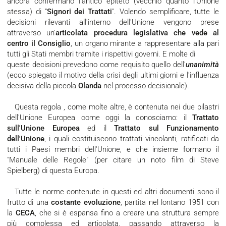
ancora confermano l'antico epiteto (vecchio quanto l'Unione
stessa) di "
Signori dei Trattati
". Volendo semplificare, tutte le
decisioni rilevanti all'interno dell'Unione vengono prese
attraverso un'
articolata procedura legislativa che vede al
centro il Consiglio
, un organo mirante a rappresentare alla pari
tutti gli Stati membri tramite i rispettivi governi. E molte di
queste decisioni prevedono come requisito quello dell'
unanimità
(ecco spiegato il motivo della crisi degli ultimi giorni e l'influenza
decisiva della piccola
Olanda
nel processo decisionale).
Questa regola , come molte altre, è contenuta nei due pilastri
dell'Unione Europea come oggi la conosciamo: il
Trattato
sull'Unione Europea
ed il
Trattato sul Funzionamento
dell'Unione
, i quali costituiscono trattati vincolanti, ratificati da
tutti i Paesi membri dell'Unione, e che insieme formano il
"Manuale delle Regole" (per citare un noto film di Steve
Spielberg) di questa Europa.
Tutte le norme contenute in questi ed altri documenti sono il
frutto di una
costante evoluzione
, partita nel lontano 1951 con
la
CECA
, che si è espansa fino a creare una struttura sempre
più complessa ed articolata, passando attraverso la