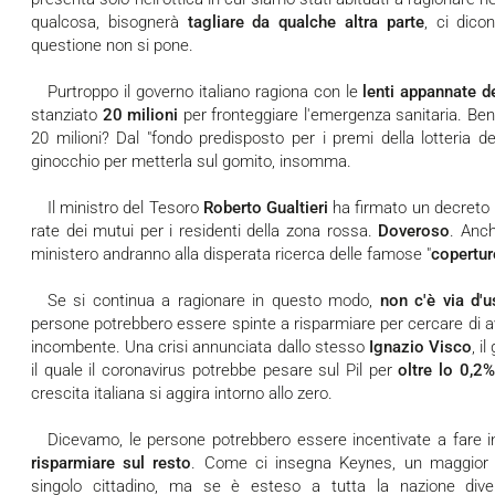
qualcosa, bisognerà
tagliare da qualche altra parte
, ci dico
questione non si pone.
Purtroppo il governo italiano ragiona con le
lenti appannate d
stanziato
20 milioni
per fronteggiare l'emergenza sanitaria. Ben
20 milioni? Dal "fondo predisposto per i premi della lotteria de
ginocchio per metterla sul gomito, insomma.
Il ministro del Tesoro
Roberto Gualtieri
ha firmato un decreto 
rate dei mutui per i residenti della zona rossa.
Doveroso
. Anch
ministero andranno alla disperata ricerca delle famose "
copertur
Se si continua a ragionare in questo modo,
non c'è via d'u
persone potrebbero essere spinte a risparmiare per cercare di aver
incombente. Una crisi annunciata dallo stesso
Ignazio Visco
, i
il quale il coronavirus potrebbe pesare sul Pil per
oltre lo 0,2%
crescita italiana si aggira intorno allo zero.
Dicevamo, le persone potrebbero essere incentivate a fare i
risparmiare sul resto
. Come ci insegna Keynes, un maggior r
singolo cittadino, ma se è esteso a tutta la nazione di