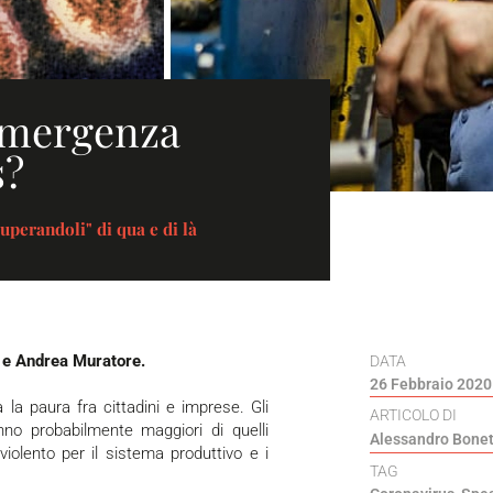
emergenza
s?
uperandoli" di qua e di là
i e Andrea Muratore.
DATA
26 Febbraio 2020
la paura fra cittadini e imprese. Gli
ARTICOLO DI
no probabilmente maggiori di quelli
Alessandro Bonet
iolento per il sistema produttivo e i
TAG