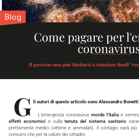
Blog
Come pagare per l'
coronaviru
Il governo non può limitarsi a stanziare fondi "rec
G
li autori di questo articolo sono Alessandro Bonett
L'emergenza coronavirus
morde l'Italia
e semina 
effetti economici
e sulla
tenuta del sistema sanitario
saran
prettamente medici (vittime e ammalati). Il contagio sarà più v
consumi che per la salute dei cittadini.