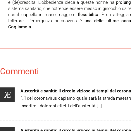
e (de)crescita. L'obbedienza cieca a queste norme ha
prolung
sistema sanitario, che potrebbe essere messo in ginocchio dall
con il cappello in mano maggiore
flessibilità
. È un atteggia
tollerare. L'emergenza coronavirus è
una delle ultime occa
Cogliamola
.
Commenti
Austerità e sanità: il circolo vizioso ai tempi del coro
[…] del coronavirus capiamo quale sarà la strada maestra d
invertire i dolorosi effetti dell’austerità […]
Austerità e sanità: il circolo vizioso ai tempi del coron