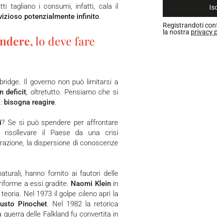
i tagliano i consumi, infatti, cala il
Isc
vizioso potenzialmente infinito
.
Registrandoti con
la nostra
privacy p
pendere,
lo deve fare
In deficit
, oltretutto. Pensiamo che si
a:
bisogna reagire
.
i
? Se si può spendere per affrontare
risollevare il Paese da una crisi
grazione, la dispersione di conoscenze
turali, hanno fornito ai fautori delle
riforme a essi gradite.
Naomi Klein
in
ria. Nel 1973 il golpe cileno aprì la
usto Pinochet
. Nel 1982 la retorica
 guerra delle Falkland fu convertita in