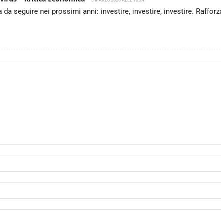
3 MARZO 2020 ALLE 10.24
a seguire nei prossimi anni: investire, investire, investire. Rafforz