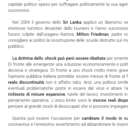
capitale politico speso per suffragare politicamente la sua agen
successivo.
Nel 2004 il governo dello
Sri Lanka
applicò un liberismo sel
interesse turistico devastati dallo tsunami e l’anno successi
furono colpite dall’uragano Katrina,
Milton Friedman
, padre n
consigliare ai politici la ricostruzione delle scuole distrutte sul mod
pubblico.
La dottrina dello shock può però essere ribaltata
per smentire
Di fronte alle emergenze una soluzione economicamente e polit
decisiva e strategica. Di fronte a uno shock molto meno grave
l’opinione pubblica italiana potrebbe essere messa di fronte al
reale discontinuità
non è affatto tabù. Anzi, una politica simil
eventuali problematiche poste in essere dal virus e alzare l’as
richiesta di misure espansive
, tutele del lavoro, investimenti
pienamente operativa. L'unico limite sono le
risorse reali dispo
pensare al grande stock di disoccupati che si possono impiegare i
Questa può essere l'occasione per
cambiare il modo in c
coronavirus è l'ennesimo avvertimento ad abbandonare le insensate