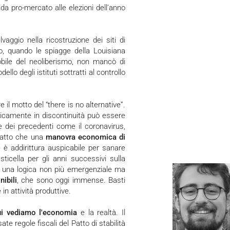
da pro-mercato alle elezioni dell’anno
vaggio nella ricostruzione dei siti di
vo, quando le spiagge della Louisiana
obile del neoliberismo, non mancò di
ello degli istituti sottratti al controllo
 il motto del “there is no alternative”.
icamente in discontinuità può essere
 dei precedenti come il coronavirus,
 fatto che una
manovra economica
di
e è addirittura auspicabile per sanare
ticella per gli anni successivi sulla
 in una logica non più emergenziale ma
nibili
, che sono oggi immense. Basti
n attività produttive.
ui vediamo l'economia
e la realtà. Il
 regole fiscali del Patto di stabilità