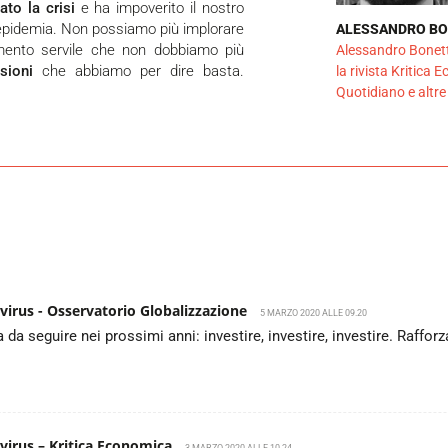
ato la crisi
e ha impoverito il nostro
'epidemia. Non possiamo più implorare
ALESSANDRO BO
mento servile che non dobbiamo più
Alessandro Bonett
sioni
che abbiamo per dire basta.
la rivista Kritica 
Quotidiano e altre
navirus - Osservatorio Globalizzazione
5 MARZO 2020 ALLE 09.20
a seguire nei prossimi anni: investire, investire, investire. Rafforz
avirus – Kritica Economica