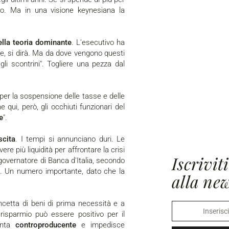
no. Ma in una visione keynesiana la
ella teoria dominante
. L'esecutivo ha
e, si dirà. Ma da dove vengono questi
gli scontrini". Togliere una pezza dal
per la sospensione delle tasse e delle
e qui, però, gli occhiuti funzionari del
e
".
scita
. I tempi si annunciano duri. Le
e più liquidità per affrontare la crisi
Iscriviti
l governatore di Banca d'Italia, secondo
. Un numero importante, dato che la
alla new
ncetta di beni di prima necessità e a
isparmio può essere positivo per il
venta
controproducente
e impedisce