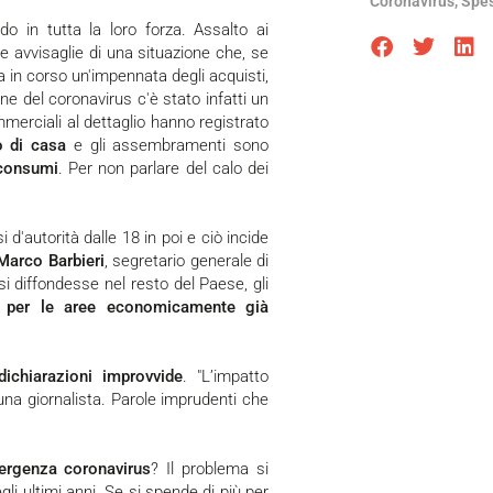
Coronavirus
,
Spes
o in tutta la loro forza. Assalto ai
e avvisaglie di una situazione che, se
 in corso un'impennata degli acquisti,
ne del coronavirus c'è stato infatti un
ommerciali al dettaglio hanno registrato
 di casa
e gli assembramenti sono
 consumi
. Per non parlare del calo dei
d'autorità dalle 18 in poi e ciò incide
Marco Barbieri
, segretario generale di
 diffondesse nel resto del Paese, gli
i per le aree economicamente già
dichiarazioni improvvide
. "L’impatto
una giornalista. Parole imprudenti che
ergenza coronavirus
? Il problema si
gli ultimi anni. Se si spende di più per