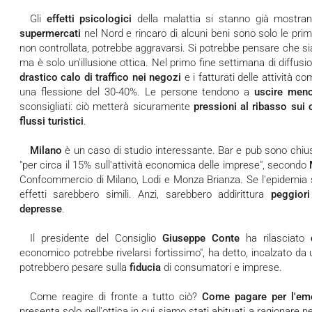
Gli
effetti psicologici
della malattia si stanno già mostrand
supermercati
nel Nord e rincaro di alcuni beni sono solo le prim
non controllata, potrebbe aggravarsi. Si potrebbe pensare che sia
ma è solo un'illusione ottica. Nel primo fine settimana di diffusio
drastico calo di traffico nei negozi
e i fatturati delle attività c
una flessione del 30-40%. Le persone tendono a
uscire meno
sconsigliati: ciò metterà sicuramente
pressioni al ribasso sui
flussi turistici
.
Milano
è un caso di studio interessante. Bar e pub sono chiusi 
"per circa il 15% sull'attività economica delle imprese", secondo
Confcommercio di Milano, Lodi e Monza Brianza. Se l'epidemia si
effetti sarebbero simili. Anzi, sarebbero addirittura
peggior
depresse
.
Il presidente del Consiglio
Giuseppe Conte
ha rilasciato
economico potrebbe rivelarsi fortissimo", ha detto, incalzato da 
potrebbero pesare sulla
fiducia
di consumatori e imprese.
Come reagire di fronte a tutto ciò?
Come pagare per l'em
presenta solo nell'ottica in cui siamo stati abituati a ragionare ne