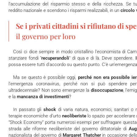
l'accumulazione del risparmio stesso e della ricchezza. Se tutt
reddito nazionale e scendono i risparmi realizzabili, in un
circolo 
Se i privati cittadini si rifiutano di s
il governo per loro
Così ci dice sempre in modo cristallino l'economista di Cambridge. Il governo non può limitarsi a
stanziare fondi "
recuperandoli
" di qua e di là. Deve spendere.
possa essere tutti d'accordo su questo punto. C'è un'emergenz
Ma se questo è possibile oggi,
perché non era possibile ier
l'emergenza coronavirus, perché non si può spendere per 
ultradecennale? Non sono emergenze la
disoccupazione
, l'emi
e la
mancanza di investimenti
?
In passato gli
shock
di varia natura, economici, sanitari o na
terapie economiche d’urto
neoliberiste
lo spazio per accelerare 
“Shock Economy” porta numerosi esempi per suffragare questa teo
strada alle riforme neoliberiste del governo dittatoriale di
Aug
nazionalista del governo di
Margaret Thatcher
in occasione della