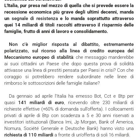
L'Italia, pur presa nel mezzo di quella che si prevede essere la
recessione economica più grave degli ultimi decenni, manda
un
segnale di resistenza
e lo manda soprattutto attraverso
quei 14 miliardi di titoli raccolti attraverso il risparmio delle
famiglie, frutto di anni di lavoro e consolidamento.
Non c'è miglior risposta al dibattito, estremamente
polarizzato, sul ricorso alla linea di credito europea del
Meccanismo europeo di stabilità
: che messaggio manderebbe
ai suoi cittadini un Paese che dopo questa prova di solidità
attivasse una linea di prestiti pensata per Paesi in crisi? Con che
coraggio si potrebbero rendere subordinate nelle linee di
rimborso le sottoscrizioni delle famiglie italiane?
Da gennaio ad aprile l’Italia ha emesso Bot, Cct e Btp per
quasi
141 miliardi di euro
, ricevendo oltre 230 miliardi di
richieste effettive (+60% di domanda sull’offerta). I collocamenti
privati di aprile di Btp con scadenza a 5 e 30 anni riservati a
investitori istituzionali (Banca Imi, Jp Morgan, Bank of America,
Nomura, Société Generale e Deutsche Bank) hanno visto una
richiesta di 110 miliardi
a fronte di un’offerta di soli 16 miliardi.