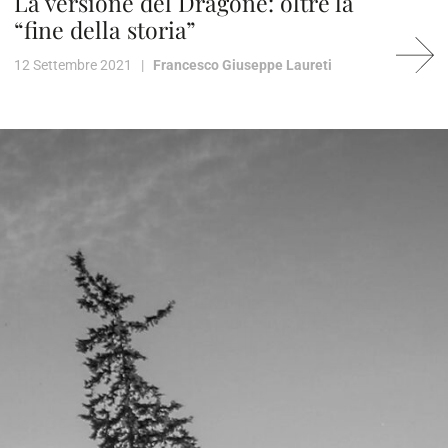
La versione del Dragone: oltre la
“fine della storia”
12 Settembre 2021 |
Francesco Giuseppe Laureti