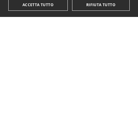
ACCETTA TUTTO
RIFIUTA TUTTO
KriticaEconomica
è completamente indipendente
ed autofinanziata.
Sostienici con una donazione.
Paypal
Codice IBAN:
IT18Y0501803200000016759425
Questo sito è stato realizzato con il supporto di
YSI - Young