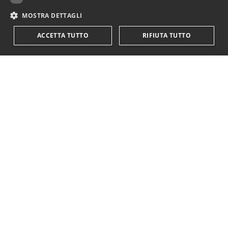
MOSTRA DETTAGLI
ACCETTA TUTTO
RIFIUTA TUTTO
KriticaEconomica
è completamente indipendente
ed autofinanziata.
Sostienici con una donazione.
Paypal
Codice IBAN:
IT18Y0501803200000016759425