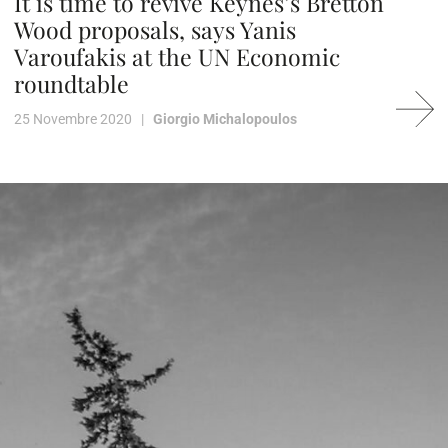
It is time to revive Keynes’s Bretton
Wood proposals, says Yanis
Varoufakis at the UN Economic
roundtable
25 Novembre 2020 |
Giorgio Michalopoulos