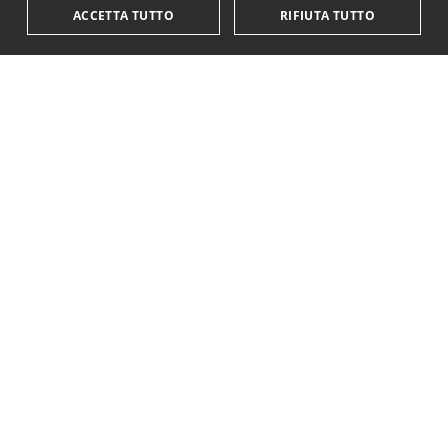
ACCETTA TUTTO
RIFIUTA TUTTO
KriticaEconomica
è completamente indipendente
ed autofinanziata.
Sostienici con una donazione.
Paypal
Codice IBAN:
IT18Y0501803200000016759425
Questo sito è stato realizzato con il supporto di
YSI - Young