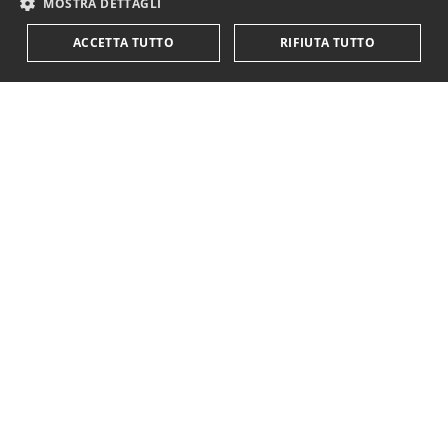
MOSTRA DETTAGLI
ACCETTA TUTTO
RIFIUTA TUTTO
KriticaEconomica
è completamente indipendente
ed autofinanziata.
Sostienici con una donazione.
Paypal
Codice IBAN:
IT18Y0501803200000016759425