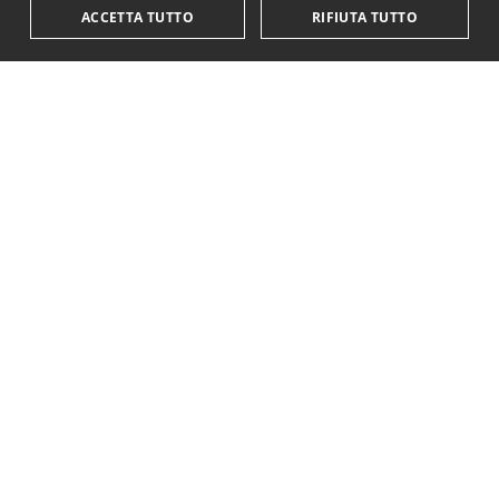
ACCETTA TUTTO
RIFIUTA TUTTO
KriticaEconomica
è completamente indipendente
ed autofinanziata.
Sostienici con una donazione.
Paypal
Codice IBAN:
IT18Y0501803200000016759425
Questo sito è stato realizzato con il supporto di
YSI - Young