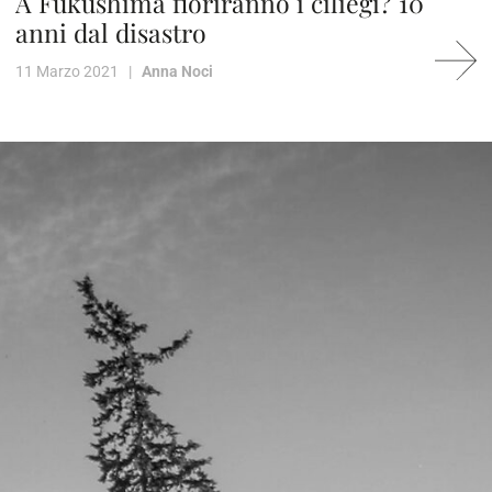
A Fukushima fioriranno i ciliegi? 10
anni dal disastro
11 Marzo 2021 |
Anna Noci