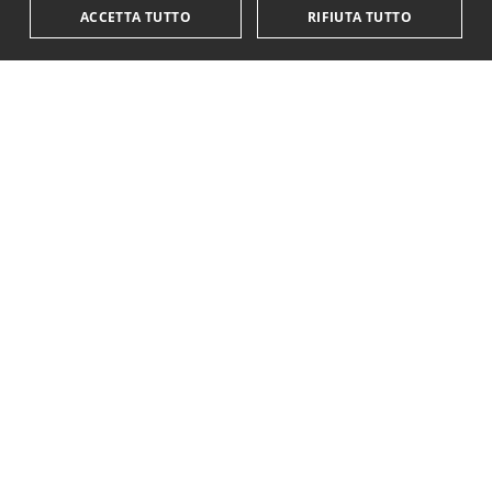
ACCETTA TUTTO
RIFIUTA TUTTO
KriticaEconomica
è completamente indipendente
ed autofinanziata.
Sostienici con una donazione.
Paypal
Codice IBAN:
IT18Y0501803200000016759425
Questo sito è stato realizzato con il supporto di
YSI - Young