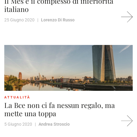
Il Mes e il complesso di inferiorità
italiano
25 Giugno 2020 |
Lorenzo Di Russo
ATTUALITÀ
La Bce non ci fa nessun regalo, ma
mette una toppa
5 Giugno 2020 |
Andrea Stroscio