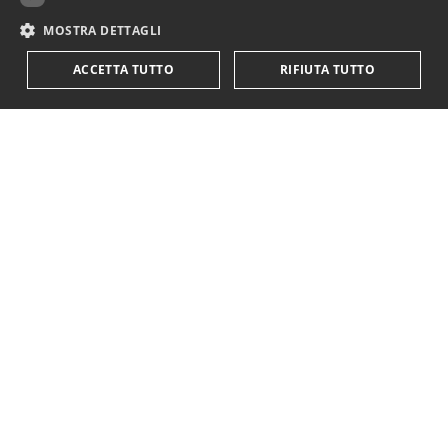
MOSTRA DETTAGLI
ACCETTA TUTTO
RIFIUTA TUTTO
KriticaEconomica
è completamente indipendente
ed autofinanziata.
Sostienici con una donazione.
Paypal
Codice IBAN:
IT18Y0501803200000016759425