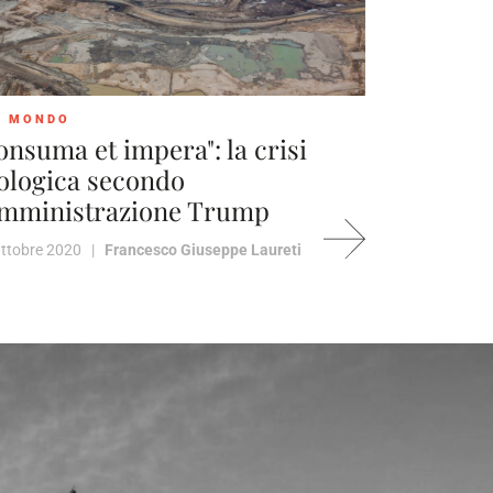
L MONDO
onsuma et impera": la crisi
ologica secondo
amministrazione Trump
Ottobre 2020 |
Francesco Giuseppe Laureti