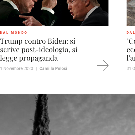
DAL MONDO
DA
Trump contro Biden: si
"C
scrive post-ideologia, si
ec
legge propaganda
l'
1 Novembre 2020 |
Camilla Pelosi
31 