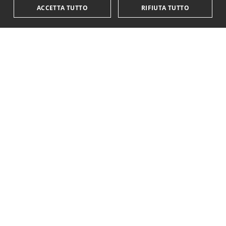
ACCETTA TUTTO
RIFIUTA TUTTO
KriticaEconomica
è completamente indipendente
ed autofinanziata.
Sostienici con una donazione.
Paypal
Codice IBAN:
IT18Y0501803200000016759425
Questo sito è stato realizzato con il supporto di
YSI - Young