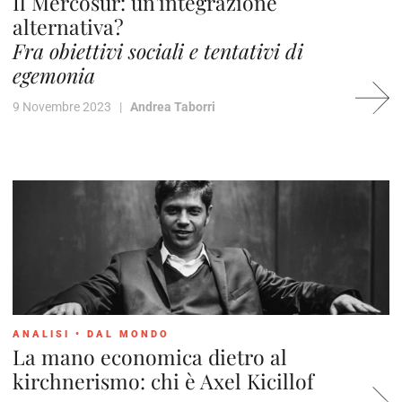
Il Mercosur: un'integrazione
alternativa?
Fra obiettivi sociali e tentativi di
egemonia
9 Novembre 2023 |
Andrea Taborri
ANALISI
•
DAL MONDO
La mano economica dietro al
kirchnerismo: chi è Axel Kicillof