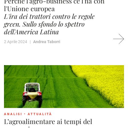
Perché l'agro-business ce l'ha con
l'Unione europea
L'ira dei trattori contro le regole
green. Sullo sfondo lo spettro
dell'America Latina
2 Aprile 2024 |
Andrea Taborri
ANALISI
•
ATTUALITÀ
L’agroalimentare ai tempi del