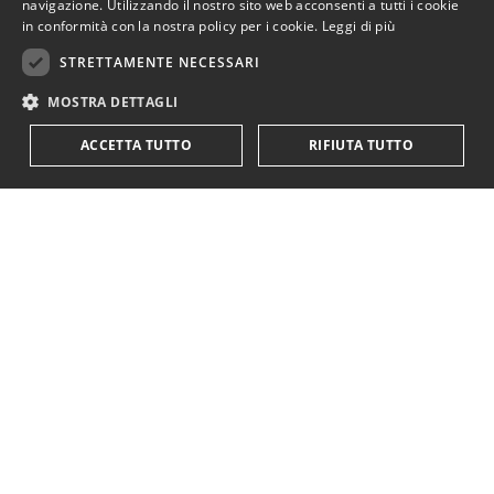
navigazione. Utilizzando il nostro sito web acconsenti a tutti i cookie
in conformità con la nostra policy per i cookie.
Leggi di più
STRETTAMENTE NECESSARI
MOSTRA DETTAGLI
ACCETTA TUTTO
RIFIUTA TUTTO
KriticaEconomica
è completamente indipendente
ed autofinanziata.
Sostienici con una donazione.
Paypal