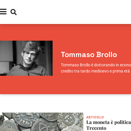
Tommaso Brollo
Tommaso Brollo è dottorando in economia
credito tra tardo medioevo e prima et
ARTICOLO
La moneta è politica:
Trecento