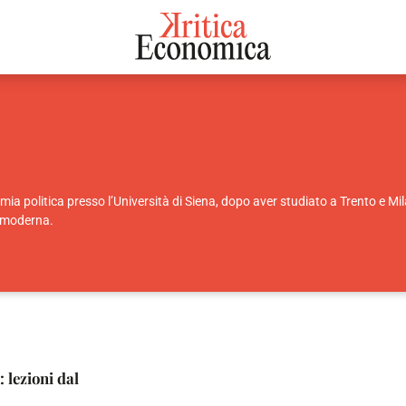
 politica presso l’Università di Siena, dopo aver studiato a Trento e Mil
à moderna.
 lezioni dal