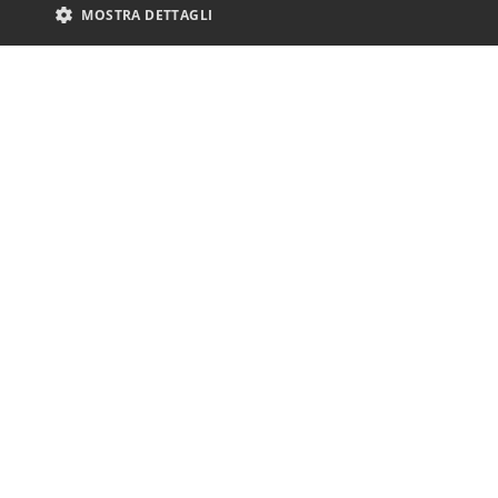
MOSTRA DETTAGLI
è c
So
Cod