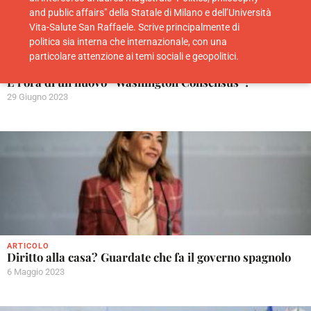
and public affairs" della Statale di Milano e dell’Università
Vita-Salute San Raffaele. Scrive principalmente di
politica sia interna che internazionale, con una
particolare attenzione ai temi sociali e geopolitici.
ARTICOLO
È l’ora di un nuovo “Washington Consensus”?
29 Giugno 2023
ARTICOLO
Diritto alla casa? Guardate che fa il governo spagnolo
6 Maggio 2023