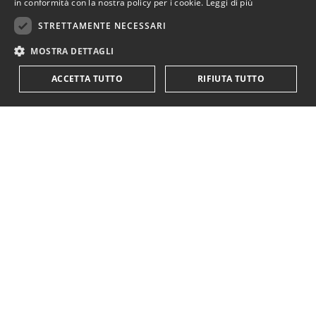
in conformità con la nostra policy per i cookie.
Leggi di più
STRETTAMENTE NECESSARI
MOSTRA DETTAGLI
ACCETTA TUTTO
RIFIUTA TUTTO
KriticaEconomica
è completamente indipendente
ed autofinanziata.
Sostienici con una donazione.
Paypal
Codice IBAN:
IT18Y0501803200000016759425